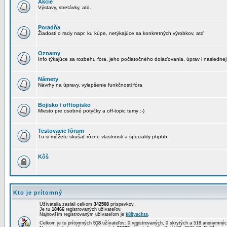
Akcie
Výstavy, stretávky, atd.
Poradňa
Žiadosti o rady napr. ku kúpe, netýkajúce sa konkretných výrobkov, atď
Oznamy
Info týkajúce sa rozbehu fóra, jeho počiatočného dolaďovania, úprav i následnej
Námety
Návrhy na úpravy, vylepšenie funkčnosti fóra
Bojisko / offtopisko
Miesto pre osobné potyčky a off-topic temy :-)
Testovacie fórum
Tu si môžete skušať rôzne vlastnosti a špeciality phpbb.
Kôš
Kto je prítomný
Užívatelia zaslali celkom
342508
príspevkov.
Je tu
18466
registrovaných užívateľov.
Najnovším registrovaným užívateľom je
k88yachts
.
Celkom je tu prítomných
518
užívateľov: 0 registrovaných, 0 skrytých a 518 anonymn