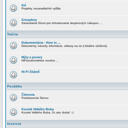
Iné
Projekty, nezaraditeľné vyššie.
Groupbuy
Samostatné fórum pre dohadovanie skupinových nákupov ...
Teória
Dokumentácia - How to ...
Dokumenty, návody, informácie, odkazy na ne (i lokálne uložená).
Mýty a povery
HiFi/audio/elektro voodoo ...
Hi-Fi čitáreň
Posádka
Členovia
Predstavenie členov.
Koutek Velkého Boba
Koutek Velkého Boba, čo viac dodať :-)
Inzercia