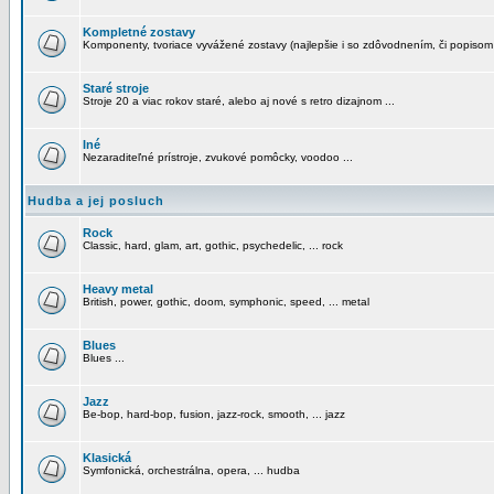
Kompletné zostavy
Komponenty, tvoriace vyvážené zostavy (najlepšie i so zdôvodnením, či popisom
Staré stroje
Stroje 20 a viac rokov staré, alebo aj nové s retro dizajnom ...
Iné
Nezaraditeľné prístroje, zvukové pomôcky, voodoo ...
Hudba a jej posluch
Rock
Classic, hard, glam, art, gothic, psychedelic, ... rock
Heavy metal
British, power, gothic, doom, symphonic, speed, ... metal
Blues
Blues ...
Jazz
Be-bop, hard-bop, fusion, jazz-rock, smooth, ... jazz
Klasická
Symfonická, orchestrálna, opera, ... hudba