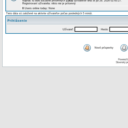
Najviac tu bolo súčasne prítomných
21832
užívateľov dňa St júl 29, 2026 02:45:27.
Registrovaní užívatelia: nikto nie je prítomný
0
Users online today: None
Tieto dáta sú založené na aktivite užívateľov počas posledných 5 minút.
Prihlásenie
Užívateľ:
Heslo:
Nové príspevky
Powered 
Slovenský p