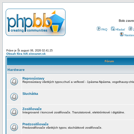
Bolo zaved
FAQ
Hľadať
Nastav
Práve je Št august 06, 2026 02:41:25
Obsah fóra hifi.slovanet.sk
Fórum
Hardware
Reprosústavy
Reprosústavy všetkých typov,chutí a veľkostí - 1pásma-Npásma, vogelhausy-chla
Sluchátka
Zosilňovače
Integrované i koncové zosilňovače. Tranzistorové, elektrónkové i digitálne.
Predzosilňovače
Predzosilňovače všetkých typov, sluchátkové zosilňovače.