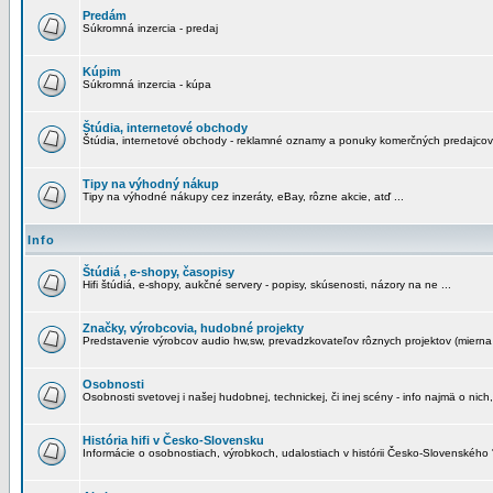
Predám
Súkromná inzercia - predaj
Kúpim
Súkromná inzercia - kúpa
Štúdia, internetové obchody
Štúdia, internetové obchody - reklamné oznamy a ponuky komerčných predajcov
Tipy na výhodný nákup
Tipy na výhodné nákupy cez inzeráty, eBay, rôzne akcie, atď ...
Info
Štúdiá , e-shopy, časopisy
Hifi štúdiá, e-shopy, aukčné servery - popisy, skúsenosti, názory na ne ...
Značky, výrobcovia, hudobné projekty
Predstavenie výrobcov audio hw,sw, prevadzkovateľov rôznych projektov (mierna 
Osobnosti
Osobnosti svetovej i našej hudobnej, technickej, či inej scény - info najmä o nich,
História hifi v Česko-Slovensku
Informácie o osobnostiach, výrobkoch, udalostiach v histórii Česko-Slovenského "