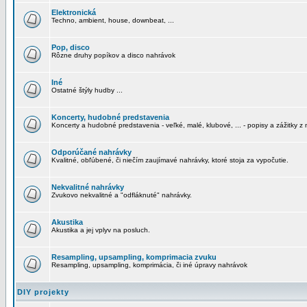
Elektronická
Techno, ambient, house, downbeat, ...
Pop, disco
Rôzne druhy popíkov a disco nahrávok
Iné
Ostatné štýly hudby ...
Koncerty, hudobné predstavenia
Koncerty a hudobné predstavenia - veľké, malé, klubové, ... - popisy a zážitky z 
Odporúčané nahrávky
Kvalitné, obľúbené, či niečím zaujímavé nahrávky, ktoré stoja za vypočutie.
Nekvalitné nahrávky
Zvukovo nekvalitné a "odfláknuté" nahrávky.
Akustika
Akustika a jej vplyv na posluch.
Resampling, upsampling, komprimacia zvuku
Resampling, upsampling, komprimácia, či iné úpravy nahrávok
DIY projekty