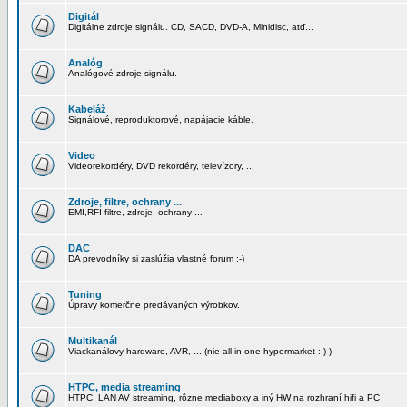
Digitál
Digitálne zdroje signálu. CD, SACD, DVD-A, Minidisc, atď...
Analóg
Analógové zdroje signálu.
Kabeláž
Signálové, reproduktorové, napájacie káble.
Video
Videorekordéry, DVD rekordéry, televízory, ...
Zdroje, filtre, ochrany ...
EMI,RFI filtre, zdroje, ochrany ...
DAC
DA prevodníky si zaslúžia vlastné forum :-)
Tuning
Úpravy komerčne predávaných výrobkov.
Multikanál
Viackanálovy hardware, AVR, ... (nie all-in-one hypermarket :-) )
HTPC, media streaming
HTPC, LAN AV streaming, rôzne mediaboxy a iný HW na rozhraní hifi a PC