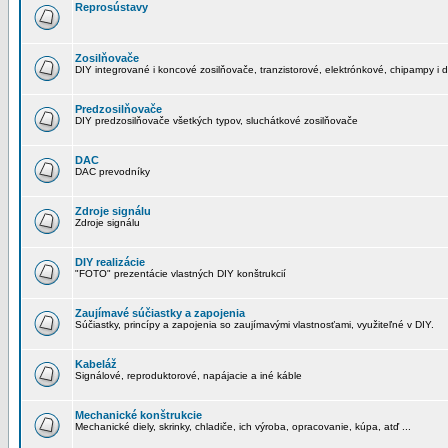
Reprosústavy
Zosilňovače
DIY integrované i koncové zosilňovače, tranzistorové, elektrónkové, chipampy i d
Predzosilňovače
DIY predzosilňovače všetkých typov, sluchátkové zosilňovače
DAC
DAC prevodníky
Zdroje signálu
Zdroje signálu
DIY realizácie
"FOTO" prezentácie vlastných DIY konštrukcií
Zaujímavé súčiastky a zapojenia
Súčiastky, princípy a zapojenia so zaujímavými vlastnosťami, využiteľné v DIY.
Kabeláž
Signálové, reproduktorové, napájacie a iné káble
Mechanické konštrukcie
Mechanické diely, skrinky, chladiče, ich výroba, opracovanie, kúpa, atď ...