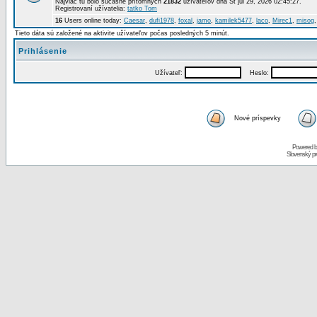
Najviac tu bolo súčasne prítomných
21832
užívateľov dňa St júl 29, 2026 02:45:27.
Registrovaní užívatelia:
tatko Tom
16
Users online today:
Caesar
,
dufi1978
,
foxal
,
jamo
,
kamilek5477
,
laco
,
Mirec1
,
misog
Tieto dáta sú založené na aktivite užívateľov počas posledných 5 minút.
Prihlásenie
Užívateľ:
Heslo:
Nové príspevky
Powered 
Slovenský p