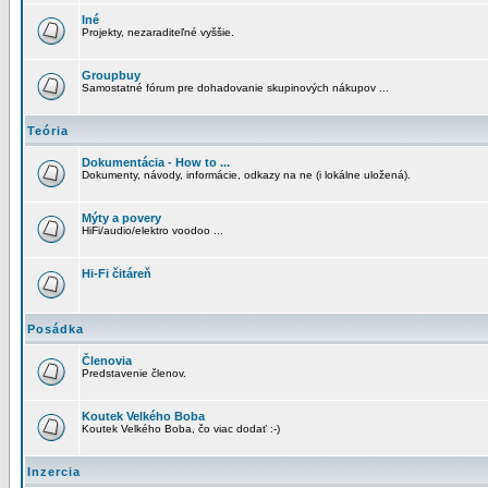
Iné
Projekty, nezaraditeľné vyššie.
Groupbuy
Samostatné fórum pre dohadovanie skupinových nákupov ...
Teória
Dokumentácia - How to ...
Dokumenty, návody, informácie, odkazy na ne (i lokálne uložená).
Mýty a povery
HiFi/audio/elektro voodoo ...
Hi-Fi čitáreň
Posádka
Členovia
Predstavenie členov.
Koutek Velkého Boba
Koutek Velkého Boba, čo viac dodať :-)
Inzercia