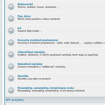
Elektronická
Techno, ambient, house, downbeat, ...
Pop, disco
Rôzne druhy popíkov a disco nahrávok
Iné
Ostatné štýly hudby ...
Koncerty, hudobné predstavenia
Koncerty a hudobné predstavenia - veľké, malé, klubové, ... - popisy a zážitky z 
Odporúčané nahrávky
Kvalitné, obľúbené, či niečím zaujímavé nahrávky, ktoré stoja za vypočutie.
Nekvalitné nahrávky
Zvukovo nekvalitné a "odfláknuté" nahrávky.
Akustika
Akustika a jej vplyv na posluch.
Resampling, upsampling, komprimacia zvuku
Resampling, upsampling, komprimácia, či iné úpravy nahrávok
DIY projekty