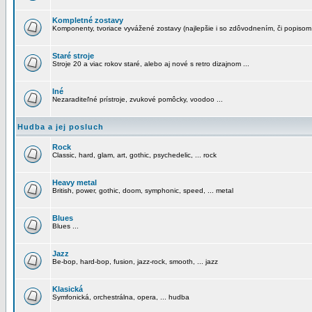
Kompletné zostavy
Komponenty, tvoriace vyvážené zostavy (najlepšie i so zdôvodnením, či popisom
Staré stroje
Stroje 20 a viac rokov staré, alebo aj nové s retro dizajnom ...
Iné
Nezaraditeľné prístroje, zvukové pomôcky, voodoo ...
Hudba a jej posluch
Rock
Classic, hard, glam, art, gothic, psychedelic, ... rock
Heavy metal
British, power, gothic, doom, symphonic, speed, ... metal
Blues
Blues ...
Jazz
Be-bop, hard-bop, fusion, jazz-rock, smooth, ... jazz
Klasická
Symfonická, orchestrálna, opera, ... hudba