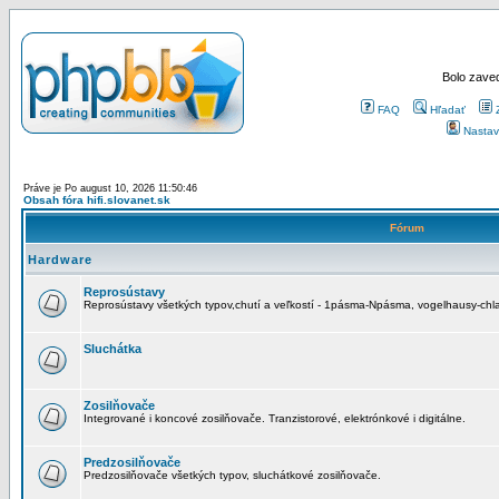
Bolo zaved
FAQ
Hľadať
Nastav
Práve je Po august 10, 2026 11:50:46
Obsah fóra hifi.slovanet.sk
Fórum
Hardware
Reprosústavy
Reprosústavy všetkých typov,chutí a veľkostí - 1pásma-Npásma, vogelhausy-chla
Sluchátka
Zosilňovače
Integrované i koncové zosilňovače. Tranzistorové, elektrónkové i digitálne.
Predzosilňovače
Predzosilňovače všetkých typov, sluchátkové zosilňovače.