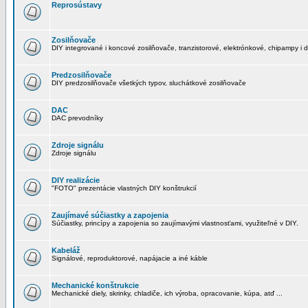
Reprosústavy
Zosilňovače
DIY integrované i koncové zosilňovače, tranzistorové, elektrónkové, chipampy i d
Predzosilňovače
DIY predzosilňovače všetkých typov, sluchátkové zosilňovače
DAC
DAC prevodníky
Zdroje signálu
Zdroje signálu
DIY realizácie
"FOTO" prezentácie vlastných DIY konštrukcií
Zaujímavé súčiastky a zapojenia
Súčiastky, princípy a zapojenia so zaujímavými vlastnosťami, využiteľné v DIY.
Kabeláž
Signálové, reproduktorové, napájacie a iné káble
Mechanické konštrukcie
Mechanické diely, skrinky, chladiče, ich výroba, opracovanie, kúpa, atď ...