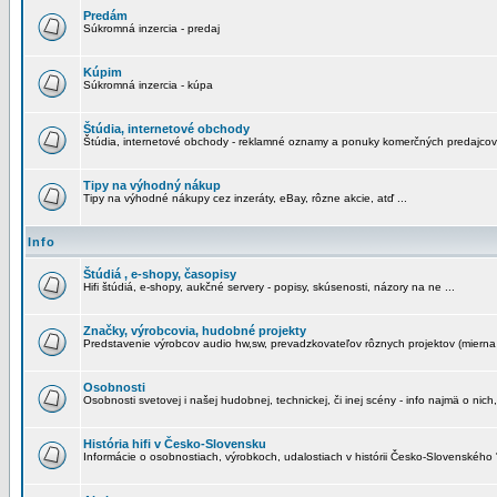
Predám
Súkromná inzercia - predaj
Kúpim
Súkromná inzercia - kúpa
Štúdia, internetové obchody
Štúdia, internetové obchody - reklamné oznamy a ponuky komerčných predajcov
Tipy na výhodný nákup
Tipy na výhodné nákupy cez inzeráty, eBay, rôzne akcie, atď ...
Info
Štúdiá , e-shopy, časopisy
Hifi štúdiá, e-shopy, aukčné servery - popisy, skúsenosti, názory na ne ...
Značky, výrobcovia, hudobné projekty
Predstavenie výrobcov audio hw,sw, prevadzkovateľov rôznych projektov (mierna 
Osobnosti
Osobnosti svetovej i našej hudobnej, technickej, či inej scény - info najmä o nich,
História hifi v Česko-Slovensku
Informácie o osobnostiach, výrobkoch, udalostiach v histórii Česko-Slovenského "