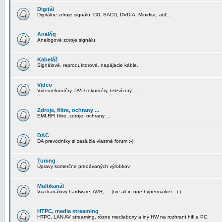
Digitál
Digitálne zdroje signálu. CD, SACD, DVD-A, Minidisc, atď...
Analóg
Analógové zdroje signálu.
Kabeláž
Signálové, reproduktorové, napájacie káble.
Video
Videorekordéry, DVD rekordéry, televízory, ...
Zdroje, filtre, ochrany ...
EMI,RFI filtre, zdroje, ochrany ...
DAC
DA prevodníky si zaslúžia vlastné forum :-)
Tuning
Úpravy komerčne predávaných výrobkov.
Multikanál
Viackanálovy hardware, AVR, ... (nie all-in-one hypermarket :-) )
HTPC, media streaming
HTPC, LAN AV streaming, rôzne mediaboxy a iný HW na rozhraní hifi a PC