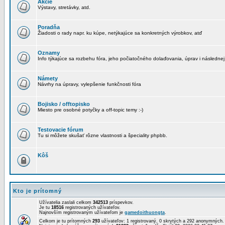
Akcie
Výstavy, stretávky, atd.
Poradňa
Žiadosti o rady napr. ku kúpe, netýkajúce sa konkretných výrobkov, atď
Oznamy
Info týkajúce sa rozbehu fóra, jeho počiatočného dolaďovania, úprav i následnej
Námety
Návrhy na úpravy, vylepšenie funkčnosti fóra
Bojisko / offtopisko
Miesto pre osobné potyčky a off-topic temy :-)
Testovacie fórum
Tu si môžete skušať rôzne vlastnosti a špeciality phpbb.
Kôš
Kto je prítomný
Užívatelia zaslali celkom
342513
príspevkov.
Je tu
18516
registrovaných užívateľov.
Najnovším registrovaným užívateľom je
gamedoithuongta
.
Celkom je tu prítomných
293
užívateľov: 1 registrovaný, 0 skrytých a 292 anonymných