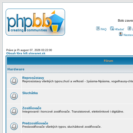
Bolo zaved
FAQ
Hľadať
Nastav
Práve je Pi august 07, 2026 03:22:00
Obsah fóra hifi.slovanet.sk
Fórum
Hardware
Reprosústavy
Reprosústavy všetkých typov,chutí a veľkostí - 1pásma-Npásma, vogelhausy-chla
Sluchátka
Zosilňovače
Integrované i koncové zosilňovače. Tranzistorové, elektrónkové i digitálne.
Predzosilňovače
Predzosilňovače všetkých typov, sluchátkové zosilňovače.