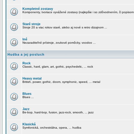
Kompletné zostavy
Komponenty, tvoriace vyvážené zostavy (najlepšie i so zdôvodnením, či popisom
Staré stroje
Stroje 20 a viac rokov staré, alebo aj nové s retro dizajnom ...
Iné
Nezaraditeľné prístroje, zvukové pomôcky, voodoo ...
Hudba a jej posluch
Rock
Classic, hard, glam, art, gothic, psychedelic, ... rock
Heavy metal
British, power, gothic, doom, symphonic, speed, ... metal
Blues
Blues ...
Jazz
Be-bop, hard-bop, fusion, jazz-rock, smooth, ... jazz
Klasická
Symfonická, orchestrálna, opera, ... hudba