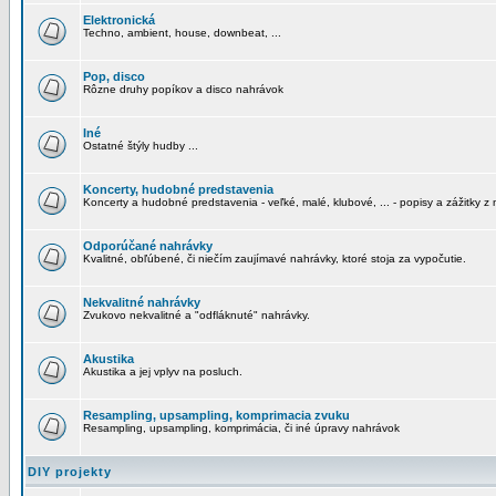
Elektronická
Techno, ambient, house, downbeat, ...
Pop, disco
Rôzne druhy popíkov a disco nahrávok
Iné
Ostatné štýly hudby ...
Koncerty, hudobné predstavenia
Koncerty a hudobné predstavenia - veľké, malé, klubové, ... - popisy a zážitky z 
Odporúčané nahrávky
Kvalitné, obľúbené, či niečím zaujímavé nahrávky, ktoré stoja za vypočutie.
Nekvalitné nahrávky
Zvukovo nekvalitné a "odfláknuté" nahrávky.
Akustika
Akustika a jej vplyv na posluch.
Resampling, upsampling, komprimacia zvuku
Resampling, upsampling, komprimácia, či iné úpravy nahrávok
DIY projekty