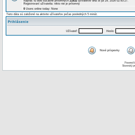
Najviac tu bolo súčasne prítomných
21832
užívateľov dňa St júl 29, 2026 02:45:27.
Registrovaní užívatelia: nikto nie je prítomný
0
Users online today: None
Tieto dáta sú založené na aktivite užívateľov počas posledných 5 minút.
Prihlásenie
Užívateľ:
Heslo:
Nové príspevky
Powered 
Slovenský p