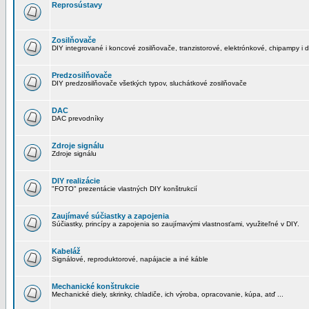
Reprosústavy
Zosilňovače
DIY integrované i koncové zosilňovače, tranzistorové, elektrónkové, chipampy i d
Predzosilňovače
DIY predzosilňovače všetkých typov, sluchátkové zosilňovače
DAC
DAC prevodníky
Zdroje signálu
Zdroje signálu
DIY realizácie
"FOTO" prezentácie vlastných DIY konštrukcií
Zaujímavé súčiastky a zapojenia
Súčiastky, princípy a zapojenia so zaujímavými vlastnosťami, využiteľné v DIY.
Kabeláž
Signálové, reproduktorové, napájacie a iné káble
Mechanické konštrukcie
Mechanické diely, skrinky, chladiče, ich výroba, opracovanie, kúpa, atď ...