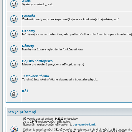
Akcie
Výstavy, stretávky, atd.
Poradňa
Žiadosti o rady napr. ku kúpe, netýkajúce sa konkretných výrobkov, atď
Oznamy
Info týkajúce sa rozbehu fóra, jeho počiatočného dolaďovania, úprav i následnej
Námety
Návrhy na úpravy, vylepšenie funkčnosti fóra
Bojisko / offtopisko
Miesto pre osobné potyčky a off-topic temy :-)
Testovacie fórum
Tu si môžete skušať rôzne vlastnosti a špeciality phpbb.
Kôš
Kto je prítomný
Užívatelia zaslali celkom
342512
príspevkov.
Je tu
18479
registrovaných užívateľov.
Najnovším registrovaným užívateľom je
zesteenederland
.
Celkom je tu prítomných
381
užívateľov: 0 registrovaných, 0 skrytých a 381 anonymn