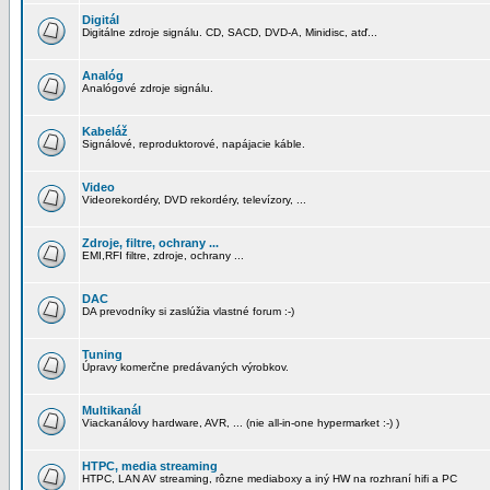
Digitál
Digitálne zdroje signálu. CD, SACD, DVD-A, Minidisc, atď...
Analóg
Analógové zdroje signálu.
Kabeláž
Signálové, reproduktorové, napájacie káble.
Video
Videorekordéry, DVD rekordéry, televízory, ...
Zdroje, filtre, ochrany ...
EMI,RFI filtre, zdroje, ochrany ...
DAC
DA prevodníky si zaslúžia vlastné forum :-)
Tuning
Úpravy komerčne predávaných výrobkov.
Multikanál
Viackanálovy hardware, AVR, ... (nie all-in-one hypermarket :-) )
HTPC, media streaming
HTPC, LAN AV streaming, rôzne mediaboxy a iný HW na rozhraní hifi a PC