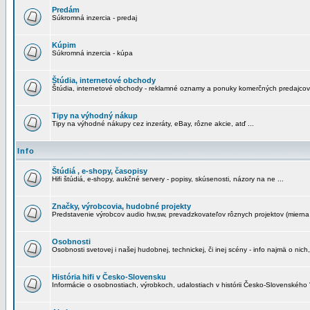
Predám
Súkromná inzercia - predaj
Kúpim
Súkromná inzercia - kúpa
Štúdia, internetové obchody
Štúdia, internetové obchody - reklamné oznamy a ponuky komerčných predajcov
Tipy na výhodný nákup
Tipy na výhodné nákupy cez inzeráty, eBay, rôzne akcie, atď ...
Info
Štúdiá , e-shopy, časopisy
Hifi štúdiá, e-shopy, aukčné servery - popisy, skúsenosti, názory na ne ...
Značky, výrobcovia, hudobné projekty
Predstavenie výrobcov audio hw,sw, prevadzkovateľov rôznych projektov (mierna 
Osobnosti
Osobnosti svetovej i našej hudobnej, technickej, či inej scény - info najmä o nich,
História hifi v Česko-Slovensku
Informácie o osobnostiach, výrobkoch, udalostiach v histórii Česko-Slovenského "