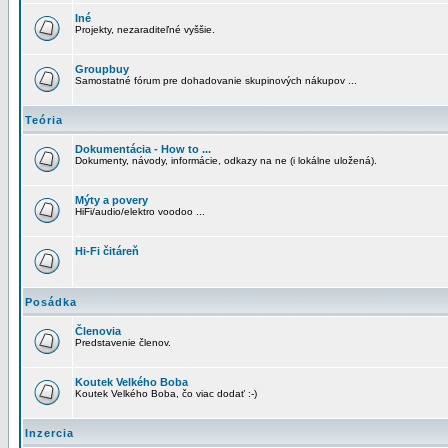
Iné
Projekty, nezaraditeľné vyššie.
Groupbuy
Samostatné fórum pre dohadovanie skupinových nákupov ...
Teória
Dokumentácia - How to ...
Dokumenty, návody, informácie, odkazy na ne (i lokálne uložená).
Mýty a povery
HiFi/audio/elektro voodoo ...
Hi-Fi čitáreň
Posádka
Členovia
Predstavenie členov.
Koutek Velkého Boba
Koutek Velkého Boba, čo viac dodať :-)
Inzercia