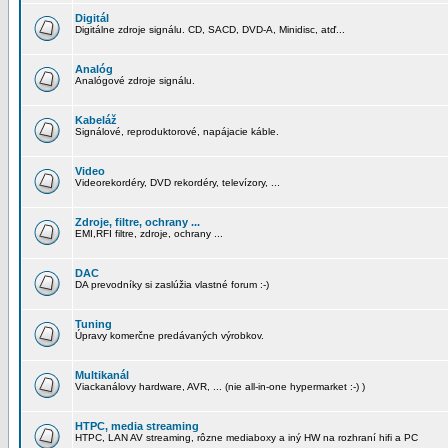
Digitál
Digitálne zdroje signálu. CD, SACD, DVD-A, Minidisc, atď...
Analóg
Analógové zdroje signálu.
Kabeláž
Signálové, reproduktorové, napájacie káble.
Video
Videorekordéry, DVD rekordéry, televízory, ...
Zdroje, filtre, ochrany ...
EMI,RFI filtre, zdroje, ochrany ...
DAC
DA prevodníky si zaslúžia vlastné forum :-)
Tuning
Úpravy komerčne predávaných výrobkov.
Multikanál
Viackanálovy hardware, AVR, ... (nie all-in-one hypermarket :-) )
HTPC, media streaming
HTPC, LAN AV streaming, rôzne mediaboxy a iný HW na rozhraní hifi a PC