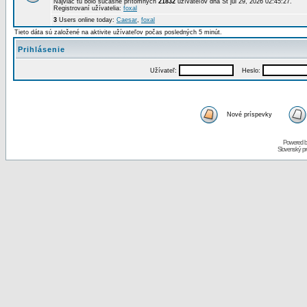
Najviac tu bolo súčasne prítomných
21832
užívateľov dňa St júl 29, 2026 02:45:27.
Registrovaní užívatelia:
foxal
3
Users online today:
Caesar
,
foxal
Tieto dáta sú založené na aktivite užívateľov počas posledných 5 minút.
Prihlásenie
Užívateľ:
Heslo:
Nové príspevky
Powered 
Slovenský p