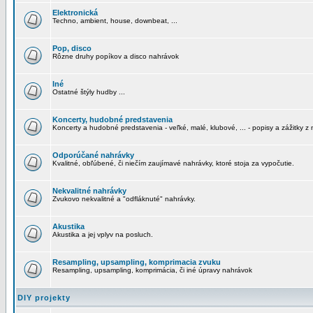
Elektronická
Techno, ambient, house, downbeat, ...
Pop, disco
Rôzne druhy popíkov a disco nahrávok
Iné
Ostatné štýly hudby ...
Koncerty, hudobné predstavenia
Koncerty a hudobné predstavenia - veľké, malé, klubové, ... - popisy a zážitky z 
Odporúčané nahrávky
Kvalitné, obľúbené, či niečím zaujímavé nahrávky, ktoré stoja za vypočutie.
Nekvalitné nahrávky
Zvukovo nekvalitné a "odfláknuté" nahrávky.
Akustika
Akustika a jej vplyv na posluch.
Resampling, upsampling, komprimacia zvuku
Resampling, upsampling, komprimácia, či iné úpravy nahrávok
DIY projekty