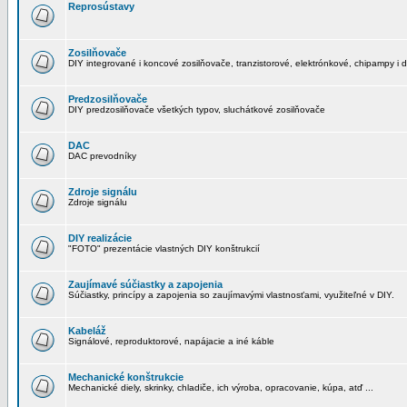
Reprosústavy
Zosilňovače
DIY integrované i koncové zosilňovače, tranzistorové, elektrónkové, chipampy i d
Predzosilňovače
DIY predzosilňovače všetkých typov, sluchátkové zosilňovače
DAC
DAC prevodníky
Zdroje signálu
Zdroje signálu
DIY realizácie
"FOTO" prezentácie vlastných DIY konštrukcií
Zaujímavé súčiastky a zapojenia
Súčiastky, princípy a zapojenia so zaujímavými vlastnosťami, využiteľné v DIY.
Kabeláž
Signálové, reproduktorové, napájacie a iné káble
Mechanické konštrukcie
Mechanické diely, skrinky, chladiče, ich výroba, opracovanie, kúpa, atď ...