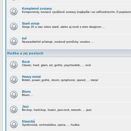
Kompletné zostavy
Komponenty, tvoriace vyvážené zostavy (najlepšie i so zdôvodnením, či popisom
Staré stroje
Stroje 20 a viac rokov staré, alebo aj nové s retro dizajnom ...
Iné
Nezaraditeľné prístroje, zvukové pomôcky, voodoo ...
Hudba a jej posluch
Rock
Classic, hard, glam, art, gothic, psychedelic, ... rock
Heavy metal
British, power, gothic, doom, symphonic, speed, ... metal
Blues
Blues ...
Jazz
Be-bop, hard-bop, fusion, jazz-rock, smooth, ... jazz
Klasická
Symfonická, orchestrálna, opera, ... hudba