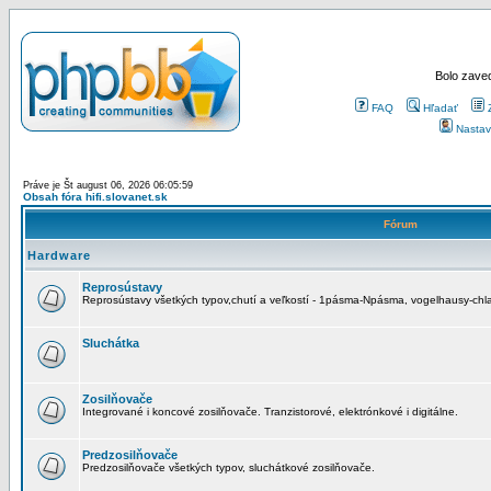
Bolo zaved
FAQ
Hľadať
Nastav
Práve je Št august 06, 2026 06:05:59
Obsah fóra hifi.slovanet.sk
Fórum
Hardware
Reprosústavy
Reprosústavy všetkých typov,chutí a veľkostí - 1pásma-Npásma, vogelhausy-chla
Sluchátka
Zosilňovače
Integrované i koncové zosilňovače. Tranzistorové, elektrónkové i digitálne.
Predzosilňovače
Predzosilňovače všetkých typov, sluchátkové zosilňovače.