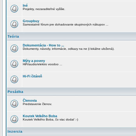
Iné
Projekty, nezaraditeľné vyššie.
Groupbuy
Samostatné fórum pre dohadovanie skupinových nákupov ...
Teória
Dokumentácia - How to ...
Dokumenty, návody, informácie, odkazy na ne (i lokálne uložená).
Mýty a povery
HiFi/audio/elektro voodoo ...
Hi-Fi čitáreň
Posádka
Členovia
Predstavenie členov.
Koutek Velkého Boba
Koutek Velkého Boba, čo viac dodať :-)
Inzercia