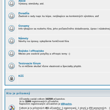
Akcie
Výstavy, stretávky, atd.
Poradňa
Žiadosti o rady napr. ku kúpe, netýkajúce sa konkretných výrobkov, atď
Oznamy
Info týkajúce sa rozbehu fóra, jeho počiatočného dolaďovania, úprav i následnej
Námety
Návrhy na úpravy, vylepšenie funkčnosti fóra
Bojisko / offtopisko
Miesto pre osobné potyčky a off-topic temy :-)
Testovacie fórum
Tu si môžete skušať rôzne vlastnosti a špeciality phpbb.
Kôš
Kto je prítomný
Užívatelia zaslali celkom
342508
príspevkov.
Je tu
18466
registrovaných užívateľov.
Najnovším registrovaným užívateľom je
k88yachts
.
Celkom je tu prítomných
461
užívateľov: 1 registrovaný, 1 skrytý a 459 anonymných. 