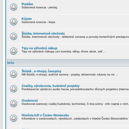
Predám
Súkromná inzercia - predaj
Kúpim
Súkromná inzercia - kúpa
Štúdia, internetové obchody
Štúdia, internetové obchody - reklamné oznamy a ponuky komerčných predajcov
Tipy na výhodný nákup
Tipy na výhodné nákupy cez inzeráty, eBay, rôzne akcie, atď ...
Info
Štúdiá , e-shopy, časopisy
Hifi štúdiá, e-shopy, aukčné servery - popisy, skúsenosti, názory na ne ...
Značky, výrobcovia, hudobné projekty
Predstavenie výrobcov audio hw,sw, prevadzkovateľov rôznych projektov (mierna 
Osobnosti
Osobnosti svetovej i našej hudobnej, technickej, či inej scény - info najmä o nich,
História hifi v Česko-Slovensku
Informácie o osobnostiach, výrobkoch, udalostiach v histórii Česko-Slovenského "