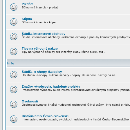
Predám
Súkromná inzercia - predaj
Kúpim
Súkromná inzercia - kúpa
Štúdia, internetové obchody
Štúdia, internetové obchody - reklamné oznamy a ponuky komerčných predajcov
Tipy na výhodný nákup
Tipy na výhodné nákupy cez inzeráty, eBay, rôzne akcie, atď ...
Info
Štúdiá , e-shopy, časopisy
Hifi štúdiá, e-shopy, aukčné servery - popisy, skúsenosti, názory na ne ...
Značky, výrobcovia, hudobné projekty
Predstavenie výrobcov audio hw,sw, prevadzkovateľov rôznych projektov (mierna 
Osobnosti
Osobnosti svetovej i našej hudobnej, technickej, či inej scény - info najmä o nich,
História hifi v Česko-Slovensku
Informácie o osobnostiach, výrobkoch, udalostiach v histórii Česko-Slovenského "