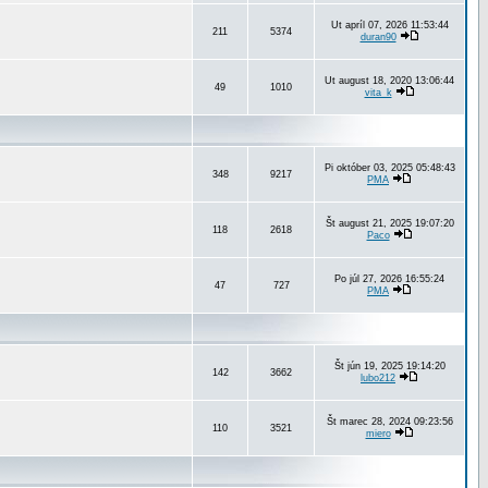
Ut apríl 07, 2026 11:53:44
211
5374
duran90
Ut august 18, 2020 13:06:44
49
1010
vita_k
Pi október 03, 2025 05:48:43
348
9217
PMA
Št august 21, 2025 19:07:20
118
2618
Paco
Po júl 27, 2026 16:55:24
47
727
PMA
Št jún 19, 2025 19:14:20
142
3662
lubo212
Št marec 28, 2024 09:23:56
110
3521
miero