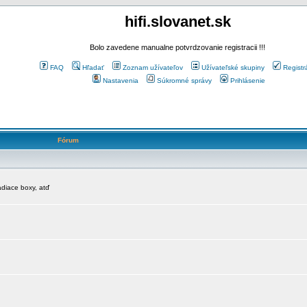
hifi.slovanet.sk
Bolo zavedene manualne potvrdzovanie registracii !!!
FAQ
Hľadať
Zoznam užívateľov
Užívateľské skupiny
Registr
Nastavenia
Súkromné správy
Prihlásenie
Fórum
diace boxy, atď