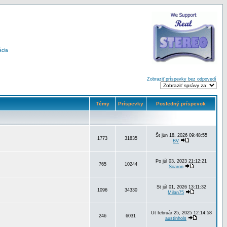
ácia
Zobraziť príspevky bez odpovedí
Témy
Príspevky
Posledný príspevok
Št jún 18, 2026 09:48:55
1773
31835
BV
Po júl 03, 2023 21:12:21
765
10244
Soaron
St júl 01, 2026 13:11:32
1096
34330
Milan75
Ut február 25, 2025 12:14:58
246
6031
austinhols