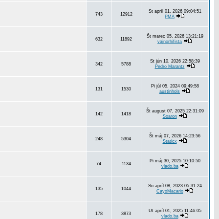
St apríl 01, 2026 09:04:51
743
12912
PMA
Št marec 05, 2026 13:21:19
632
11892
vajnorhifista
St jún 10, 2026 22:58:39
342
5788
Pedro Marantz
Pi júl 05, 2024 09:49:58
131
1530
austinhols
Št august 07, 2025 22:31:09
142
1418
Soaron
Št máj 07, 2026 14:23:56
248
5304
Staticx
Pi máj 30, 2025 10:10:50
74
1134
vlado.ba
So apríl 08, 2023 05:31:24
135
1044
CayoMacario
Ut apríl 01, 2025 11:46:05
178
3873
vlado.ba