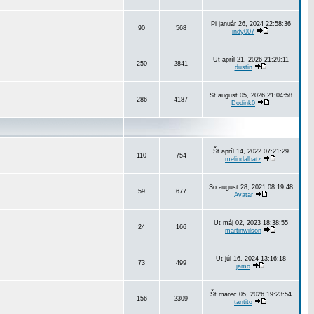
Pi január 26, 2024 22:58:36
90
568
indy007
Ut apríl 21, 2026 21:29:11
250
2841
dustin
St august 05, 2026 21:04:58
286
4187
Dodink0
Št apríl 14, 2022 07:21:29
110
754
melindalbatz
So august 28, 2021 08:19:48
59
677
Avatar
Ut máj 02, 2023 18:38:55
24
166
martinwilson
Ut júl 16, 2024 13:16:18
73
499
jamo
Št marec 05, 2026 19:23:54
156
2309
tantito