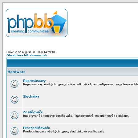
Práve je So august 08, 2026 14:59:18
Obsah fóra hifi.slovanet.sk
Hardware
Reprosústavy
Reprosústavy všetkých typov,chutí a veľkostí - 1pásma-Npásma, vogelhausy-chla
Sluchátka
Zosilňovače
Integrované i koncové zosilňovače. Tranzistorové, elektrónkové i digitálne.
Predzosilňovače
Predzosilňovače všetkých typov, sluchátkové zosilňovače.