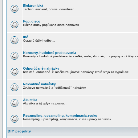
Elektronická
Techno, ambient, house, downbeat, ...
Pop, disco
Rôzne druhy popíkov a disco nahrávok
Iné
Ostatné štýly hudby ...
Koncerty, hudobné predstavenia
Koncerty a hudobné predstavenia - veľké, malé, klubové, ... - popisy a zážitky z 
Odporúčané nahrávky
Kvalitné, obľúbené, či niečím zaujímavé nahrávky, ktoré stoja za vypočutie.
Nekvalitné nahrávky
Zvukovo nekvalitné a "odfláknuté" nahrávky.
Akustika
Akustika a jej vplyv na posluch.
Resampling, upsampling, komprimacia zvuku
Resampling, upsampling, komprimácia, či iné úpravy nahrávok
DIY projekty