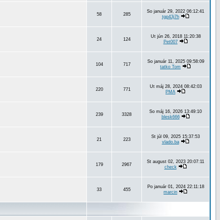
So január 29, 2022 06:12:41
58
285
tgp43j7h
Ut jún 26, 2018 11:20:38
24
124
Pet007
So január 11, 2025 09:58:09
104
717
tatko Tom
Ut máj 28, 2024 08:42:03
220
771
PMA
So máj 16, 2026 13:49:10
239
3328
blesk666
St júl 09, 2025 15:37:53
21
223
vlado.ba
St august 02, 2023 20:07:11
179
2967
check
Po január 01, 2024 22:11:18
33
455
marcin