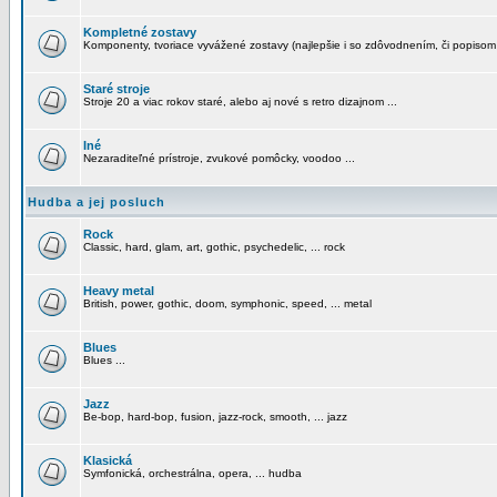
Kompletné zostavy
Komponenty, tvoriace vyvážené zostavy (najlepšie i so zdôvodnením, či popisom
Staré stroje
Stroje 20 a viac rokov staré, alebo aj nové s retro dizajnom ...
Iné
Nezaraditeľné prístroje, zvukové pomôcky, voodoo ...
Hudba a jej posluch
Rock
Classic, hard, glam, art, gothic, psychedelic, ... rock
Heavy metal
British, power, gothic, doom, symphonic, speed, ... metal
Blues
Blues ...
Jazz
Be-bop, hard-bop, fusion, jazz-rock, smooth, ... jazz
Klasická
Symfonická, orchestrálna, opera, ... hudba