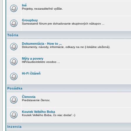
Iné
Projekty, nezaraditeľné vyššie.
Groupbuy
Samostatné fórum pre dohadovanie skupinových nákupov ...
Teória
Dokumentácia - How to ...
Dokumenty, návody, informácie, odkazy na ne (i lokálne uložená).
Mýty a povery
HiFi/audio/elektro voodoo ...
Hi-Fi čitáreň
Posádka
Členovia
Predstavenie členov.
Koutek Velkého Boba
Koutek Velkého Boba, čo viac dodať :-)
Inzercia