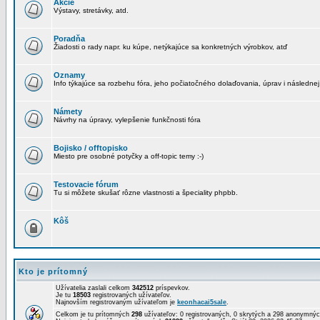
Akcie
Výstavy, stretávky, atd.
Poradňa
Žiadosti o rady napr. ku kúpe, netýkajúce sa konkretných výrobkov, atď
Oznamy
Info týkajúce sa rozbehu fóra, jeho počiatočného dolaďovania, úprav i následnej
Námety
Návrhy na úpravy, vylepšenie funkčnosti fóra
Bojisko / offtopisko
Miesto pre osobné potyčky a off-topic temy :-)
Testovacie fórum
Tu si môžete skušať rôzne vlastnosti a špeciality phpbb.
Kôš
Kto je prítomný
Užívatelia zaslali celkom
342512
príspevkov.
Je tu
18503
registrovaných užívateľov.
Najnovším registrovaným užívateľom je
keonhacai5sale
.
Celkom je tu prítomných
298
užívateľov: 0 registrovaných, 0 skrytých a 298 anonymn