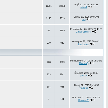
Pi júl 31, 2026 13:00:43
11251
38996
milan1
St máj 27, 2026 09:01:08
2193
7019
tela
Pi september 26, 2025 23:49:25
56
2195
Zalán Schuster
Ne august 28, 2022 06:48:21
210
949
Emilylowes
Po november 24, 2025 14:14:43
228
1689
MartinAQ
Št júl 30, 2026 11:37:08
123
1841
jaro.vr
Pi máj 09, 2025 09:18:50
104
951
vlado.ba
Ut marec 24, 2020 12:49:56
7
181
blueneon81