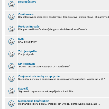
Reprosústavy
Zosilňovače
DIY integrované i koncové zosilňovače, tranzistorové, elektrónkové, chipampy i d
Predzosilňovače
DIY predzosilňovače všetkých typov, sluchátkové zosilňovače
DAC
DAC prevodníky
Zdroje signálu
Zdroje signálu
DIY realizácie
"FOTO" prezentácie vlastných DIY konštrukcií
Zaujímavé súčiastky a zapojenia
Súčiastky, princípy a zapojenia so zaujímavými vlastnosťami, využiteľné v DIY.
Kabeláž
Signálové, reproduktorové, napájacie a iné káble
Mechanické konštrukcie
Mechanické diely, skrinky, chladiče, ich výroba, opracovanie, kúpa, atď ...