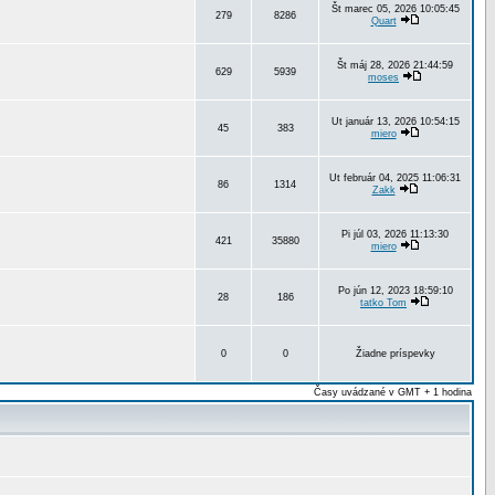
Št marec 05, 2026 10:05:45
279
8286
Quart
Št máj 28, 2026 21:44:59
629
5939
moses
Ut január 13, 2026 10:54:15
45
383
miero
Ut február 04, 2025 11:06:31
86
1314
Zakk
Pi júl 03, 2026 11:13:30
421
35880
miero
Po jún 12, 2023 18:59:10
28
186
tatko Tom
0
0
Žiadne príspevky
Časy uvádzané v GMT + 1 hodina