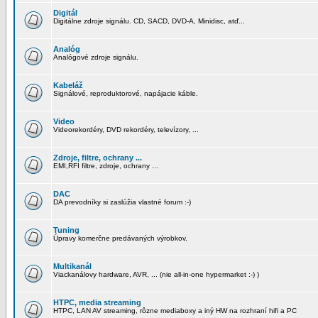
Digitál
Digitálne zdroje signálu. CD, SACD, DVD-A, Minidisc, atď...
Analóg
Analógové zdroje signálu.
Kabeláž
Signálové, reproduktorové, napájacie káble.
Video
Videorekordéry, DVD rekordéry, televízory, ...
Zdroje, filtre, ochrany ...
EMI,RFI filtre, zdroje, ochrany ...
DAC
DA prevodníky si zaslúžia vlastné forum :-)
Tuning
Úpravy komerčne predávaných výrobkov.
Multikanál
Viackanálovy hardware, AVR, ... (nie all-in-one hypermarket :-) )
HTPC, media streaming
HTPC, LAN AV streaming, rôzne mediaboxy a iný HW na rozhraní hifi a PC