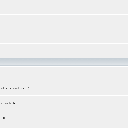
reklama povolená :-) )
 ich dielach.
hifi"