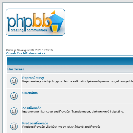
Práve je So august 08, 2026 15:15:35
Obsah fóra hifi.slovanet.sk
Hardware
Reprosústavy
Reprosústavy všetkých typov,chutí a veľkostí - 1pásma-Npásma, vogelhausy-chla
Sluchátka
Zosilňovače
Integrované i koncové zosilňovače. Tranzistorové, elektrónkové i digitálne.
Predzosilňovače
Predzosilňovače všetkých typov, sluchátkové zosilňovače.