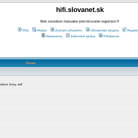
hifi.slovanet.sk
Bolo zavedene manualne potvrdzovanie registracii !!!
FAQ
Hľadať
Zoznam užívateľov
Užívateľské skupiny
Registr
Nastavenia
Súkromné správy
Prihlásenie
Fórum
diace boxy, atď