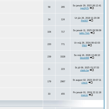
So január 29, 2022 06:12:41
58
285
tgp43j7h
Ut jún 26, 2018 11:20:38
24
124
Pet007
So január 11, 2025 09:58:09
104
717
tatko Tom
Ut máj 28, 2024 08:42:03
220
771
PMA
So máj 16, 2026 13:49:10
239
3328
blesk666
St júl 09, 2025 15:37:53
21
223
vlado.ba
St august 02, 2023 20:07:11
179
2967
check
Po január 01, 2024 22:11:18
33
455
marcin