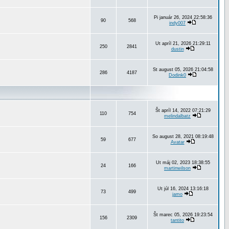
Pi január 26, 2024 22:58:36
90
568
indy007
Ut apríl 21, 2026 21:29:11
250
2841
dustin
St august 05, 2026 21:04:58
286
4187
Dodink0
Št apríl 14, 2022 07:21:29
110
754
melindalbatz
So august 28, 2021 08:19:48
59
677
Avatar
Ut máj 02, 2023 18:38:55
24
166
martinwilson
Ut júl 16, 2024 13:16:18
73
499
jamo
Št marec 05, 2026 19:23:54
156
2309
tantito