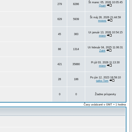
Št marec 05, 2026 10:05:45
279
8286
Quart
Št máj 28, 2026 21:44:59
629
5939
moses
Ut január 13, 2026 10:54:15
45
383
miero
Ut február 04, 2025 11:06:31
86
1314
Zakk
Pi júl 03, 2026 11:13:30
421
35880
miero
Po jún 12, 2023 18:59:10
28
186
tatko Tom
0
0
Žiadne príspevky
Časy uvádzané v GMT + 1 hodina