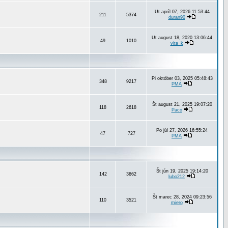
Ut apríl 07, 2026 11:53:44
211
5374
duran90
Ut august 18, 2020 13:06:44
49
1010
vita_k
Pi október 03, 2025 05:48:43
348
9217
PMA
Št august 21, 2025 19:07:20
118
2618
Paco
Po júl 27, 2026 16:55:24
47
727
PMA
Št jún 19, 2025 19:14:20
142
3662
lubo212
Št marec 28, 2024 09:23:56
110
3521
miero