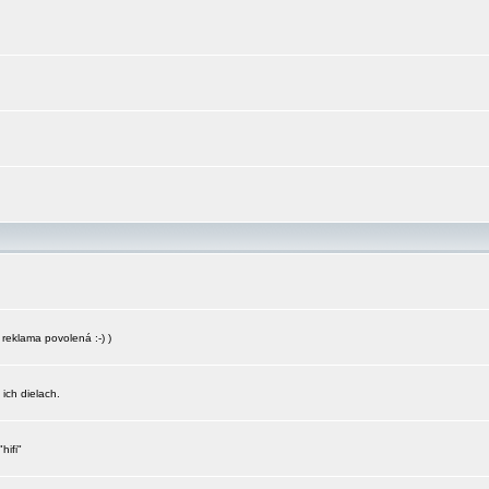
reklama povolená :-) )
 ich dielach.
hifi"