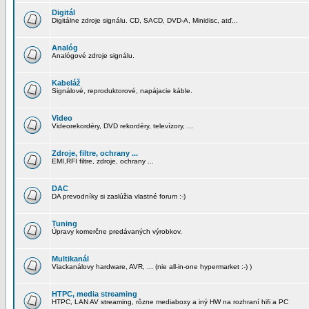
Digitál
Digitálne zdroje signálu. CD, SACD, DVD-A, Minidisc, atď...
Analóg
Analógové zdroje signálu.
Kabeláž
Signálové, reproduktorové, napájacie káble.
Video
Videorekordéry, DVD rekordéry, televízory, ...
Zdroje, filtre, ochrany ...
EMI,RFI filtre, zdroje, ochrany ...
DAC
DA prevodníky si zaslúžia vlastné forum :-)
Tuning
Úpravy komerčne predávaných výrobkov.
Multikanál
Viackanálovy hardware, AVR, ... (nie all-in-one hypermarket :-) )
HTPC, media streaming
HTPC, LAN AV streaming, rôzne mediaboxy a iný HW na rozhraní hifi a PC