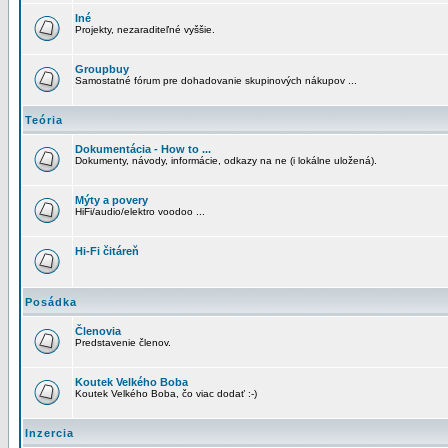
Iné
Projekty, nezaraditeľné vyššie.
Groupbuy
Samostatné fórum pre dohadovanie skupinových nákupov ...
Teória
Dokumentácia - How to ...
Dokumenty, návody, informácie, odkazy na ne (i lokálne uložená).
Mýty a povery
HiFi/audio/elektro voodoo ...
Hi-Fi čitáreň
Posádka
Členovia
Predstavenie členov.
Koutek Velkého Boba
Koutek Velkého Boba, čo viac dodať :-)
Inzercia