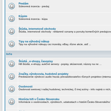
Predám
Súkromná inzercia - predaj
Kúpim
Súkromná inzercia - kúpa
Štúdia, internetové obchody
Štúdia, internetové obchody - reklamné oznamy a ponuky komerčných predajcov
Tipy na výhodný nákup
Tipy na výhodné nákupy cez inzeráty, eBay, rôzne akcie, atď ...
Info
Štúdiá , e-shopy, časopisy
Hifi štúdiá, e-shopy, aukčné servery - popisy, skúsenosti, názory na ne ...
Značky, výrobcovia, hudobné projekty
Predstavenie výrobcov audio hw,sw, prevadzkovateľov rôznych projektov (mierna 
Osobnosti
Osobnosti svetovej i našej hudobnej, technickej, či inej scény - info najmä o nich,
História hifi v Česko-Slovensku
Informácie o osobnostiach, výrobkoch, udalostiach v histórii Česko-Slovenského "