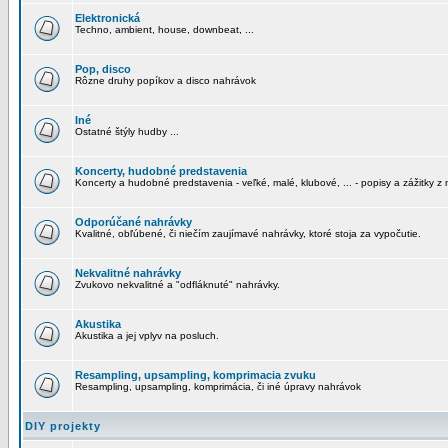
Elektronická
Techno, ambient, house, downbeat, ...
Pop, disco
Rôzne druhy popíkov a disco nahrávok
Iné
Ostatné štýly hudby ...
Koncerty, hudobné predstavenia
Koncerty a hudobné predstavenia - veľké, malé, klubové, ... - popisy a zážitky z 
Odporúčané nahrávky
Kvalitné, obľúbené, či niečím zaujímavé nahrávky, ktoré stoja za vypočutie.
Nekvalitné nahrávky
Zvukovo nekvalitné a "odfláknuté" nahrávky.
Akustika
Akustika a jej vplyv na posluch.
Resampling, upsampling, komprimacia zvuku
Resampling, upsampling, komprimácia, či iné úpravy nahrávok
DIY projekty