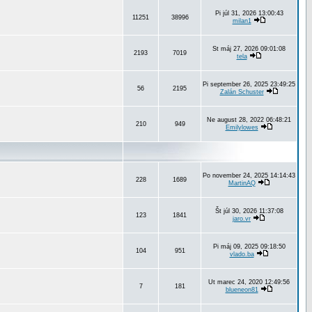
Pi júl 31, 2026 13:00:43
11251
38996
milan1
St máj 27, 2026 09:01:08
2193
7019
tela
Pi september 26, 2025 23:49:25
56
2195
Zalán Schuster
Ne august 28, 2022 06:48:21
210
949
Emilylowes
Po november 24, 2025 14:14:43
228
1689
MartinAQ
Št júl 30, 2026 11:37:08
123
1841
jaro.vr
Pi máj 09, 2025 09:18:50
104
951
vlado.ba
Ut marec 24, 2020 12:49:56
7
181
blueneon81