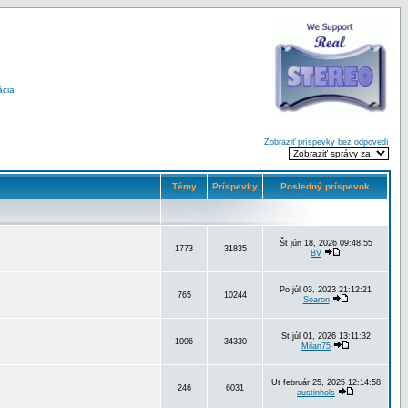
ácia
Zobraziť príspevky bez odpovedí
Témy
Príspevky
Posledný príspevok
Št jún 18, 2026 09:48:55
1773
31835
BV
Po júl 03, 2023 21:12:21
765
10244
Soaron
St júl 01, 2026 13:11:32
1096
34330
Milan75
Ut február 25, 2025 12:14:58
246
6031
austinhols