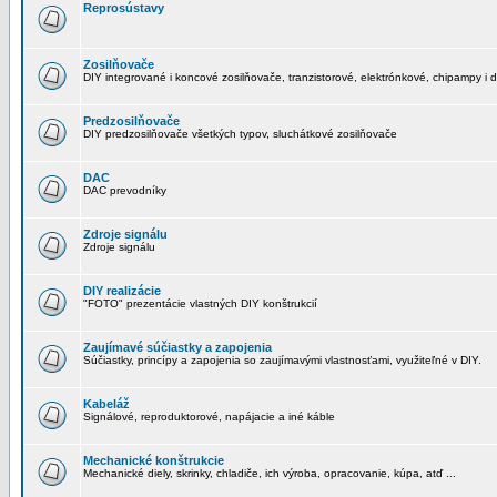
Reprosústavy
Zosilňovače
DIY integrované i koncové zosilňovače, tranzistorové, elektrónkové, chipampy i d
Predzosilňovače
DIY predzosilňovače všetkých typov, sluchátkové zosilňovače
DAC
DAC prevodníky
Zdroje signálu
Zdroje signálu
DIY realizácie
"FOTO" prezentácie vlastných DIY konštrukcií
Zaujímavé súčiastky a zapojenia
Súčiastky, princípy a zapojenia so zaujímavými vlastnosťami, využiteľné v DIY.
Kabeláž
Signálové, reproduktorové, napájacie a iné káble
Mechanické konštrukcie
Mechanické diely, skrinky, chladiče, ich výroba, opracovanie, kúpa, atď ...