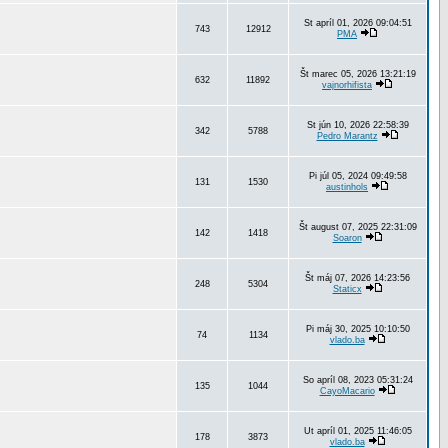
St apríl 01, 2026 09:04:51
743
12912
PMA
Št marec 05, 2026 13:21:19
632
11892
vajnorhifista
St jún 10, 2026 22:58:39
342
5788
Pedro Marantz
Pi júl 05, 2024 09:49:58
131
1530
austinhols
Št august 07, 2025 22:31:09
142
1418
Soaron
Št máj 07, 2026 14:23:56
248
5304
Staticx
Pi máj 30, 2025 10:10:50
74
1134
vlado.ba
So apríl 08, 2023 05:31:24
135
1044
CayoMacario
Ut apríl 01, 2025 11:46:05
178
3873
vlado.ba