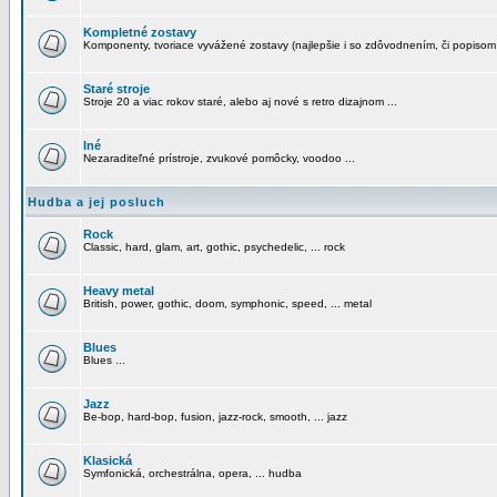
Kompletné zostavy
Komponenty, tvoriace vyvážené zostavy (najlepšie i so zdôvodnením, či popisom
Staré stroje
Stroje 20 a viac rokov staré, alebo aj nové s retro dizajnom ...
Iné
Nezaraditeľné prístroje, zvukové pomôcky, voodoo ...
Hudba a jej posluch
Rock
Classic, hard, glam, art, gothic, psychedelic, ... rock
Heavy metal
British, power, gothic, doom, symphonic, speed, ... metal
Blues
Blues ...
Jazz
Be-bop, hard-bop, fusion, jazz-rock, smooth, ... jazz
Klasická
Symfonická, orchestrálna, opera, ... hudba