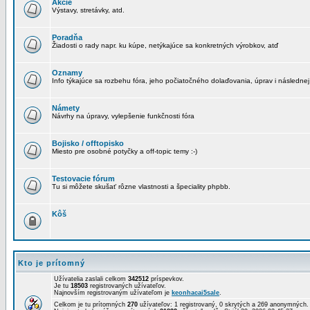
Akcie
Výstavy, stretávky, atd.
Poradňa
Žiadosti o rady napr. ku kúpe, netýkajúce sa konkretných výrobkov, atď
Oznamy
Info týkajúce sa rozbehu fóra, jeho počiatočného dolaďovania, úprav i následnej
Námety
Návrhy na úpravy, vylepšenie funkčnosti fóra
Bojisko / offtopisko
Miesto pre osobné potyčky a off-topic temy :-)
Testovacie fórum
Tu si môžete skušať rôzne vlastnosti a špeciality phpbb.
Kôš
Kto je prítomný
Užívatelia zaslali celkom
342512
príspevkov.
Je tu
18503
registrovaných užívateľov.
Najnovším registrovaným užívateľom je
keonhacai5sale
.
Celkom je tu prítomných
270
užívateľov: 1 registrovaný, 0 skrytých a 269 anonymných