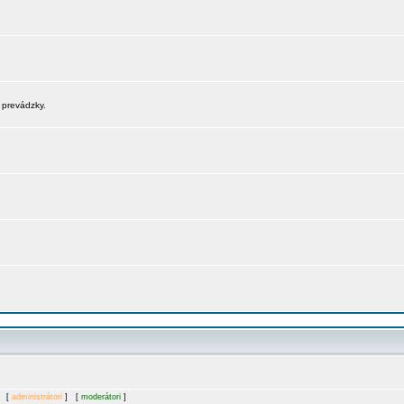
 prevádzky.
. [
administrátori
] [
moderátori
]