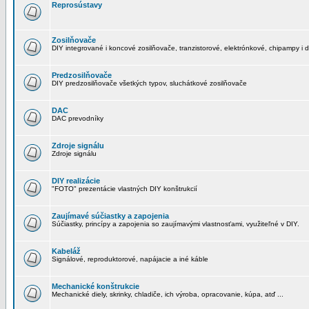
Reprosústavy
Zosilňovače
DIY integrované i koncové zosilňovače, tranzistorové, elektrónkové, chipampy i d
Predzosilňovače
DIY predzosilňovače všetkých typov, sluchátkové zosilňovače
DAC
DAC prevodníky
Zdroje signálu
Zdroje signálu
DIY realizácie
"FOTO" prezentácie vlastných DIY konštrukcií
Zaujímavé súčiastky a zapojenia
Súčiastky, princípy a zapojenia so zaujímavými vlastnosťami, využiteľné v DIY.
Kabeláž
Signálové, reproduktorové, napájacie a iné káble
Mechanické konštrukcie
Mechanické diely, skrinky, chladiče, ich výroba, opracovanie, kúpa, atď ...