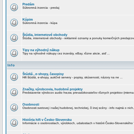
Predám
Súkromná inzercia - predaj
Kúpim
Súkromná inzercia - kúpa
Štúdia, internetové obchody
Štúdia, internetové obchody - reklamné oznamy a ponuky komerčných predajcov
Tipy na výhodný nákup
Tipy na výhodné nákupy cez inzeráty, eBay, rôzne akcie, atď ...
Info
Štúdiá , e-shopy, časopisy
Hifi štúdiá, e-shopy, aukčné servery - popisy, skúsenosti, názory na ne ...
Značky, výrobcovia, hudobné projekty
Predstavenie výrobcov audio hw,sw, prevadzkovateľov rôznych projektov (mierna 
Osobnosti
Osobnosti svetovej i našej hudobnej, technickej, či inej scény - info najmä o nich,
História hifi v Česko-Slovensku
Informácie o osobnostiach, výrobkoch, udalostiach v histórii Česko-Slovenského "