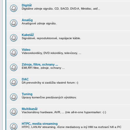
Digitál
Digitálne zdroje signálu. CD, SACD, DVD-A, Minidisc, atď...
Analóg
Analógové zdroje signálu.
Kabeláž
Signálové, reproduktorové, napájacie káble.
Video
Videorekordéry, DVD rekordéry, televízory, ...
Zdroje, filtre, ochrany ...
EMI,RFI filtre, zdroje, ochrany ...
DAC
DA prevodníky si zaslúžia vlastné forum :-)
Tuning
Úpravy komerčne predávaných výrobkov.
Multikanál
Viackanálovy hardware, AVR, ... (nie all-in-one hypermarket :-) )
HTPC, media streaming
HTPC, LAN AV streaming, rôzne mediaboxy a iný HW na rozhraní hifi a PC