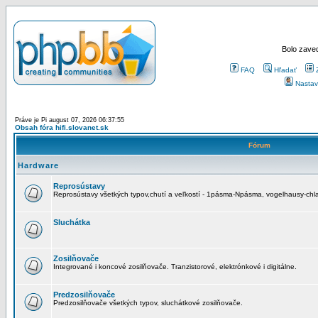
Bolo zaved
FAQ
Hľadať
Nastav
Práve je Pi august 07, 2026 06:37:55
Obsah fóra hifi.slovanet.sk
Fórum
Hardware
Reprosústavy
Reprosústavy všetkých typov,chutí a veľkostí - 1pásma-Npásma, vogelhausy-chla
Sluchátka
Zosilňovače
Integrované i koncové zosilňovače. Tranzistorové, elektrónkové i digitálne.
Predzosilňovače
Predzosilňovače všetkých typov, sluchátkové zosilňovače.