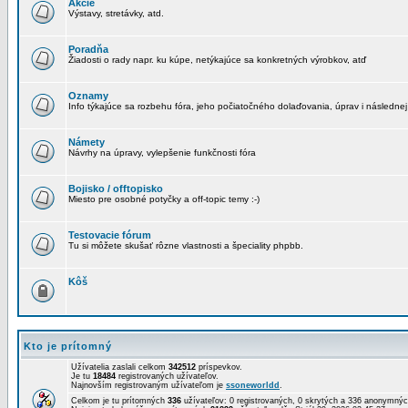
Akcie
Výstavy, stretávky, atd.
Poradňa
Žiadosti o rady napr. ku kúpe, netýkajúce sa konkretných výrobkov, atď
Oznamy
Info týkajúce sa rozbehu fóra, jeho počiatočného dolaďovania, úprav i následnej
Námety
Návrhy na úpravy, vylepšenie funkčnosti fóra
Bojisko / offtopisko
Miesto pre osobné potyčky a off-topic temy :-)
Testovacie fórum
Tu si môžete skušať rôzne vlastnosti a špeciality phpbb.
Kôš
Kto je prítomný
Užívatelia zaslali celkom
342512
príspevkov.
Je tu
18484
registrovaných užívateľov.
Najnovším registrovaným užívateľom je
ssoneworldd
.
Celkom je tu prítomných
336
užívateľov: 0 registrovaných, 0 skrytých a 336 anonymn