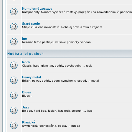
Kompletné zostavy
Komponenty, tvoriace vyvážené zostavy (najlepšie i so zdôvodnením, či popisom
Staré stroje
Stroje 20 a viac rokov staré, alebo aj nové s retro dizajnom ...
Iné
Nezaraditeľné prístroje, zvukové pomôcky, voodoo ...
Hudba a jej posluch
Rock
Classic, hard, glam, art, gothic, psychedelic, ... rock
Heavy metal
British, power, gothic, doom, symphonic, speed, ... metal
Blues
Blues ...
Jazz
Be-bop, hard-bop, fusion, jazz-rock, smooth, ... jazz
Klasická
Symfonická, orchestrálna, opera, ... hudba