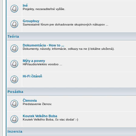
Iné
Projekty, nezaraditeľné vyššie.
Groupbuy
Samostatné fórum pre dohadovanie skupinových nákupov ...
Teória
Dokumentácia - How to ...
Dokumenty, návody, informácie, odkazy na ne (i lokálne uložená).
Mýty a povery
HiFi/audio/elektro voodoo ...
Hi-Fi čitáreň
Posádka
Členovia
Predstavenie členov.
Koutek Velkého Boba
Koutek Velkého Boba, čo viac dodať :-)
Inzercia