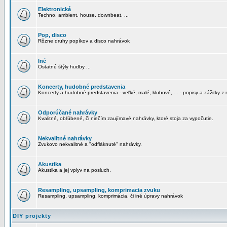
Elektronická
Techno, ambient, house, downbeat, ...
Pop, disco
Rôzne druhy popíkov a disco nahrávok
Iné
Ostatné štýly hudby ...
Koncerty, hudobné predstavenia
Koncerty a hudobné predstavenia - veľké, malé, klubové, ... - popisy a zážitky z 
Odporúčané nahrávky
Kvalitné, obľúbené, či niečím zaujímavé nahrávky, ktoré stoja za vypočutie.
Nekvalitné nahrávky
Zvukovo nekvalitné a "odfláknuté" nahrávky.
Akustika
Akustika a jej vplyv na posluch.
Resampling, upsampling, komprimacia zvuku
Resampling, upsampling, komprimácia, či iné úpravy nahrávok
DIY projekty