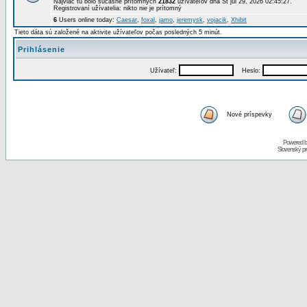
Najviac tu bolo súčasne prítomných
21832
užívateľov dňa St júl 29, 2026 02:45:27.
Registrovaní užívatelia: nikto nie je prítomný
6
Users online today:
Caesar
,
foxal
,
jamo
,
jeremysk
,
vojacik
,
Xhibit
Tieto dáta sú založené na aktivite užívateľov počas posledných 5 minút.
Prihlásenie
Užívateľ:
Heslo:
Nové príspevky
Powered 
Slovenský p