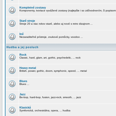
Kompletné zostavy
Komponenty, tvoriace vyvážené zostavy (najlepšie i so zdôvodnením, či popisom
Staré stroje
Stroje 20 a viac rokov staré, alebo aj nové s retro dizajnom ...
Iné
Nezaraditeľné prístroje, zvukové pomôcky, voodoo ...
Hudba a jej posluch
Rock
Classic, hard, glam, art, gothic, psychedelic, ... rock
Heavy metal
British, power, gothic, doom, symphonic, speed, ... metal
Blues
Blues ...
Jazz
Be-bop, hard-bop, fusion, jazz-rock, smooth, ... jazz
Klasická
Symfonická, orchestrálna, opera, ... hudba