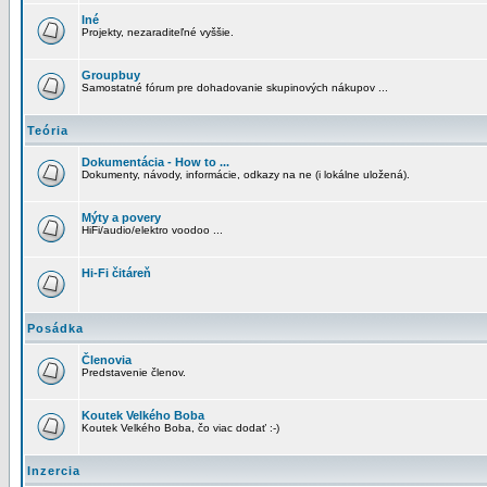
Iné
Projekty, nezaraditeľné vyššie.
Groupbuy
Samostatné fórum pre dohadovanie skupinových nákupov ...
Teória
Dokumentácia - How to ...
Dokumenty, návody, informácie, odkazy na ne (i lokálne uložená).
Mýty a povery
HiFi/audio/elektro voodoo ...
Hi-Fi čitáreň
Posádka
Členovia
Predstavenie členov.
Koutek Velkého Boba
Koutek Velkého Boba, čo viac dodať :-)
Inzercia