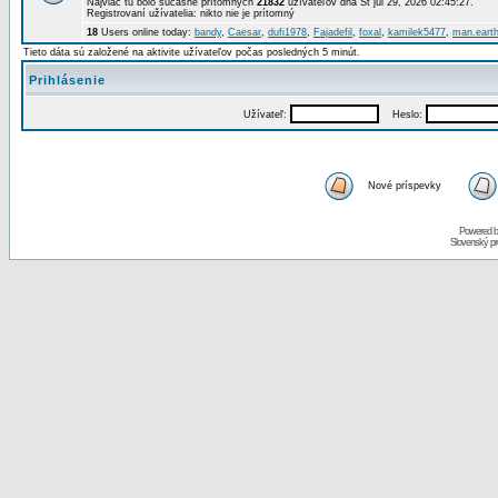
Najviac tu bolo súčasne prítomných
21832
užívateľov dňa St júl 29, 2026 02:45:27.
Registrovaní užívatelia: nikto nie je prítomný
18
Users online today:
bandy
,
Caesar
,
dufi1978
,
Fajadefil
,
foxal
,
kamilek5477
,
man.eart
Tieto dáta sú založené na aktivite užívateľov počas posledných 5 minút.
Prihlásenie
Užívateľ:
Heslo:
Nové príspevky
Powered 
Slovenský p