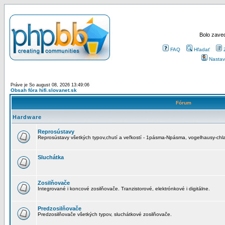
Bolo zaved
FAQ
Hľadať
Nastav
Práve je So august 08, 2026 13:49:06
Obsah fóra hifi.slovanet.sk
Fórum
Hardware
Reprosústavy
Reprosústavy všetkých typov,chutí a veľkostí - 1pásma-Npásma, vogelhausy-chla
Sluchátka
Zosilňovače
Integrované i koncové zosilňovače. Tranzistorové, elektrónkové i digitálne.
Predzosilňovače
Predzosilňovače všetkých typov, sluchátkové zosilňovače.