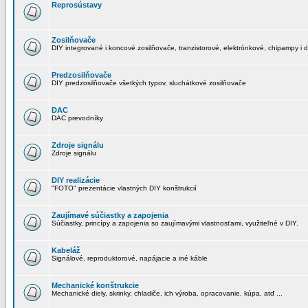
Reprosústavy
Zosilňovače
DIY integrované i koncové zosilňovače, tranzistorové, elektrónkové, chipampy i d
Predzosilňovače
DIY predzosilňovače všetkých typov, sluchátkové zosilňovače
DAC
DAC prevodníky
Zdroje signálu
Zdroje signálu
DIY realizácie
"FOTO" prezentácie vlastných DIY konštrukcií
Zaujímavé súčiastky a zapojenia
Súčiastky, princípy a zapojenia so zaujímavými vlastnosťami, využiteľné v DIY.
Kabeláž
Signálové, reproduktorové, napájacie a iné káble
Mechanické konštrukcie
Mechanické diely, skrinky, chladiče, ich výroba, opracovanie, kúpa, atď ...