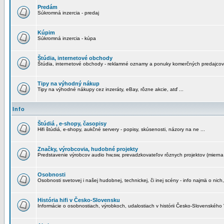
Predám
Súkromná inzercia - predaj
Kúpim
Súkromná inzercia - kúpa
Štúdia, internetové obchody
Štúdia, internetové obchody - reklamné oznamy a ponuky komerčných predajcov
Tipy na výhodný nákup
Tipy na výhodné nákupy cez inzeráty, eBay, rôzne akcie, atď ...
Info
Štúdiá , e-shopy, časopisy
Hifi štúdiá, e-shopy, aukčné servery - popisy, skúsenosti, názory na ne ...
Značky, výrobcovia, hudobné projekty
Predstavenie výrobcov audio hw,sw, prevadzkovateľov rôznych projektov (mierna 
Osobnosti
Osobnosti svetovej i našej hudobnej, technickej, či inej scény - info najmä o nich,
História hifi v Česko-Slovensku
Informácie o osobnostiach, výrobkoch, udalostiach v histórii Česko-Slovenského "