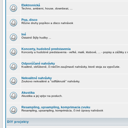
Elektronická
Techno, ambient, house, downbeat, ...
Pop, disco
Rôzne druhy popíkov a disco nahrávok
Iné
Ostatné štýly hudby ...
Koncerty, hudobné predstavenia
Koncerty a hudobné predstavenia - veľké, malé, klubové, ... - popisy a zážitky z 
Odporúčané nahrávky
Kvalitné, obľúbené, či niečím zaujímavé nahrávky, ktoré stoja za vypočutie.
Nekvalitné nahrávky
Zvukovo nekvalitné a "odfláknuté" nahrávky.
Akustika
Akustika a jej vplyv na posluch.
Resampling, upsampling, komprimacia zvuku
Resampling, upsampling, komprimácia, či iné úpravy nahrávok
DIY projekty