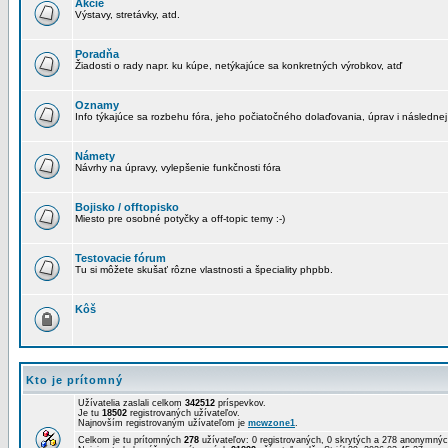
Akcie
Výstavy, stretávky, atd.
Poradňa
Žiadosti o rady napr. ku kúpe, netýkajúce sa konkretných výrobkov, atď
Oznamy
Info týkajúce sa rozbehu fóra, jeho počiatočného dolaďovania, úprav i následnej
Námety
Návrhy na úpravy, vylepšenie funkčnosti fóra
Bojisko / offtopisko
Miesto pre osobné potyčky a off-topic temy :-)
Testovacie fórum
Tu si môžete skušať rôzne vlastnosti a špeciality phpbb.
Kôš
Kto je prítomný
Užívatelia zaslali celkom
342512
príspevkov.
Je tu
18502
registrovaných užívateľov.
Najnovším registrovaným užívateľom je
mcwzone1
.
Celkom je tu prítomných
278
užívateľov: 0 registrovaných, 0 skrytých a 278 anonymn