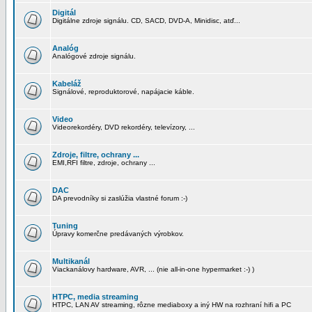
Digitál
Digitálne zdroje signálu. CD, SACD, DVD-A, Minidisc, atď...
Analóg
Analógové zdroje signálu.
Kabeláž
Signálové, reproduktorové, napájacie káble.
Video
Videorekordéry, DVD rekordéry, televízory, ...
Zdroje, filtre, ochrany ...
EMI,RFI filtre, zdroje, ochrany ...
DAC
DA prevodníky si zaslúžia vlastné forum :-)
Tuning
Úpravy komerčne predávaných výrobkov.
Multikanál
Viackanálovy hardware, AVR, ... (nie all-in-one hypermarket :-) )
HTPC, media streaming
HTPC, LAN AV streaming, rôzne mediaboxy a iný HW na rozhraní hifi a PC