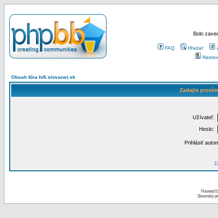
Bolo zaved
FAQ
Hľadať
Nastav
Obsah fóra hifi.slovanet.sk
Zadajte prosím
Užívateľ:
Heslo:
Prihlásiť auto
Za
Powered 
Slovenský p