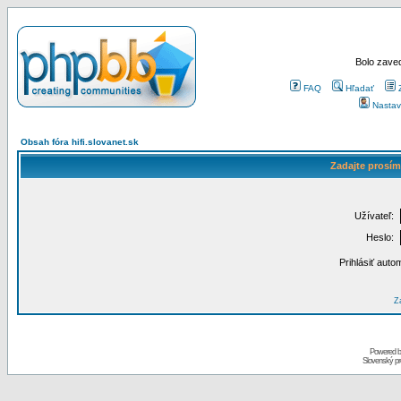
Bolo zaved
FAQ
Hľadať
Nastav
Obsah fóra hifi.slovanet.sk
Zadajte prosím
Užívateľ:
Heslo:
Prihlásiť auto
Za
Powered 
Slovenský p