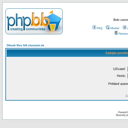
Bolo zaved
FAQ
Hľadať
Nastav
Obsah fóra hifi.slovanet.sk
Zadajte prosím
Užívateľ:
Heslo:
Prihlásiť auto
Za
Powered 
Slovenský p