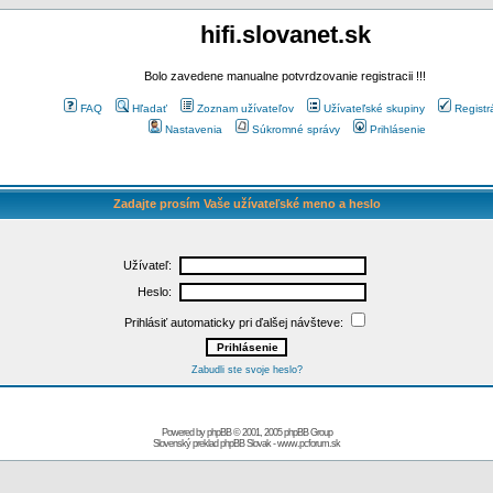
hifi.slovanet.sk
Bolo zavedene manualne potvrdzovanie registracii !!!
FAQ
Hľadať
Zoznam užívateľov
Užívateľské skupiny
Registr
Nastavenia
Súkromné správy
Prihlásenie
Zadajte prosím Vaše užívateľské meno a heslo
Užívateľ:
Heslo:
Prihlásiť automaticky pri ďalšej návšteve:
Zabudli ste svoje heslo?
Powered by
phpBB
© 2001, 2005 phpBB Group
Slovenský preklad
phpBB Slovak
-
www.pcforum.sk