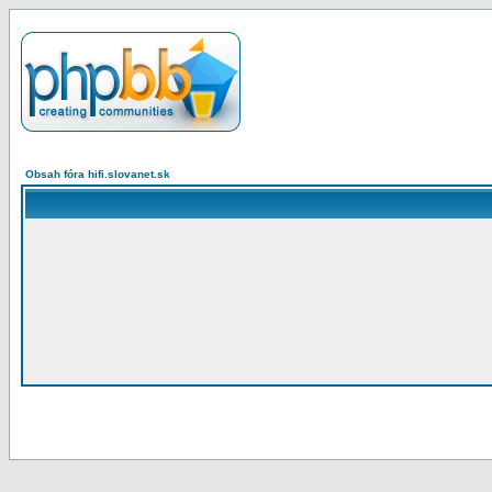
Obsah fóra hifi.slovanet.sk