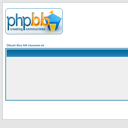
Obsah fóra hifi.slovanet.sk