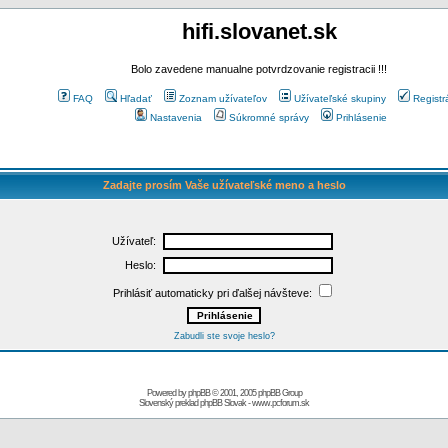
hifi.slovanet.sk
Bolo zavedene manualne potvrdzovanie registracii !!!
FAQ
Hľadať
Zoznam užívateľov
Užívateľské skupiny
Registr
Nastavenia
Súkromné správy
Prihlásenie
Zadajte prosím Vaše užívateľské meno a heslo
Užívateľ:
Heslo:
Prihlásiť automaticky pri ďalšej návšteve:
Zabudli ste svoje heslo?
Powered by
phpBB
© 2001, 2005 phpBB Group
Slovenský preklad
phpBB Slovak
-
www.pcforum.sk