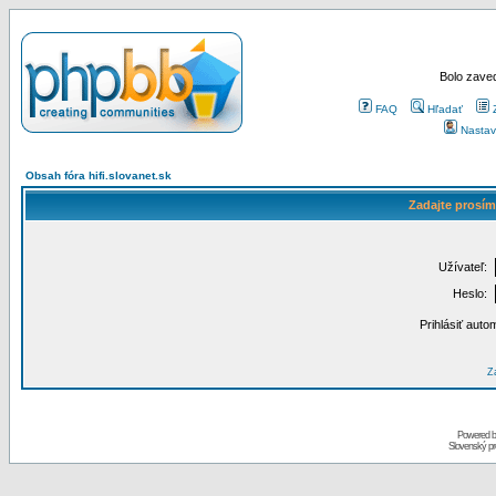
Bolo zaved
FAQ
Hľadať
Nastav
Obsah fóra hifi.slovanet.sk
Zadajte prosím
Užívateľ:
Heslo:
Prihlásiť auto
Za
Powered 
Slovenský p