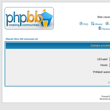
Bolo zaved
FAQ
Hľadať
Nastav
Obsah fóra hifi.slovanet.sk
Zadajte prosím
Užívateľ:
Heslo:
Prihlásiť auto
Za
Powered 
Slovenský p