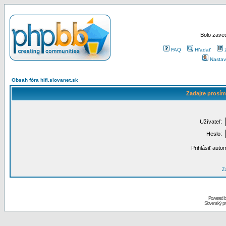
Bolo zaved
FAQ
Hľadať
Nastav
Obsah fóra hifi.slovanet.sk
Zadajte prosím
Užívateľ:
Heslo:
Prihlásiť auto
Za
Powered 
Slovenský p