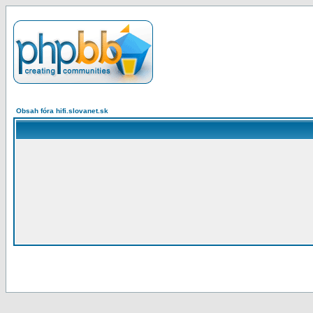
Obsah fóra hifi.slovanet.sk