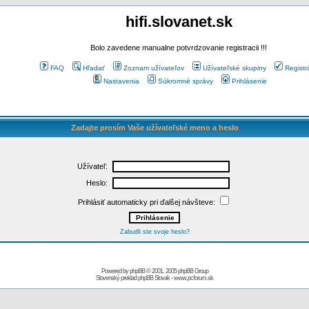
hifi.slovanet.sk
Bolo zavedene manualne potvrdzovanie registracii !!!
FAQ
Hľadať
Zoznam užívateľov
Užívateľské skupiny
Registr
Nastavenia
Súkromné správy
Prihlásenie
Zadajte prosím Vaše užívateľské meno a heslo
Užívateľ:
Heslo:
Prihlásiť automaticky pri ďalšej návšteve:
Zabudli ste svoje heslo?
Powered by
phpBB
© 2001, 2005 phpBB Group
Slovenský preklad
phpBB Slovak
-
www.pcforum.sk