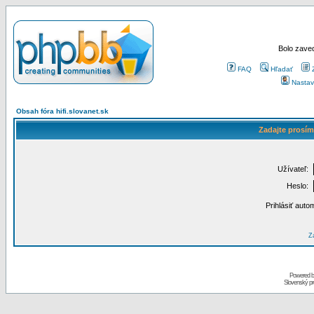
Bolo zaved
FAQ
Hľadať
Nastav
Obsah fóra hifi.slovanet.sk
Zadajte prosím
Užívateľ:
Heslo:
Prihlásiť auto
Za
Powered 
Slovenský p