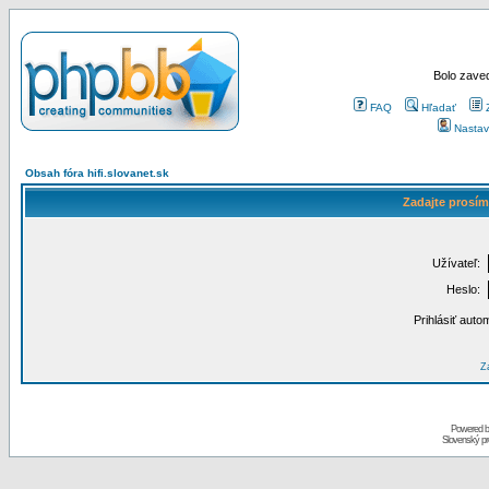
Bolo zaved
FAQ
Hľadať
Nastav
Obsah fóra hifi.slovanet.sk
Zadajte prosím
Užívateľ:
Heslo:
Prihlásiť auto
Za
Powered 
Slovenský p