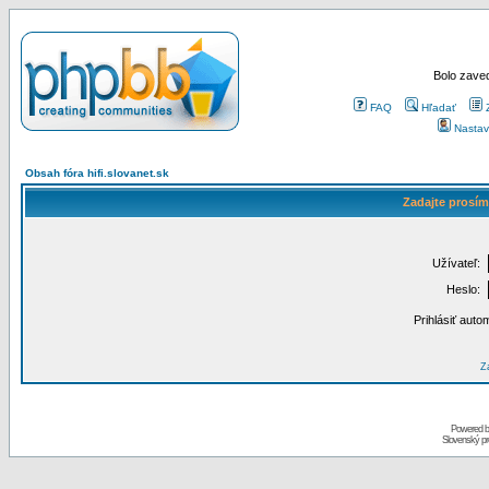
Bolo zaved
FAQ
Hľadať
Nastav
Obsah fóra hifi.slovanet.sk
Zadajte prosím
Užívateľ:
Heslo:
Prihlásiť auto
Za
Powered 
Slovenský p