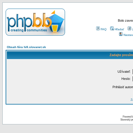
Bolo zaved
FAQ
Hľadať
Nastav
Obsah fóra hifi.slovanet.sk
Zadajte prosím
Užívateľ:
Heslo:
Prihlásiť auto
Za
Powered 
Slovenský p