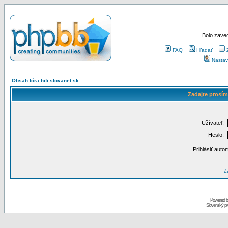
Bolo zaved
FAQ
Hľadať
Nastav
Obsah fóra hifi.slovanet.sk
Zadajte prosím
Užívateľ:
Heslo:
Prihlásiť auto
Za
Powered 
Slovenský p