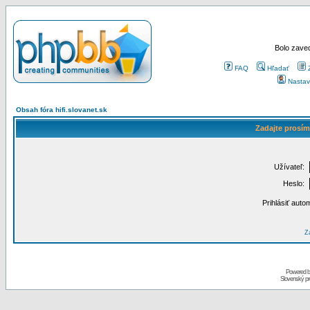
Bolo zaved
FAQ
Hľadať
Nastav
Obsah fóra hifi.slovanet.sk
Zadajte prosím
Užívateľ:
Heslo:
Prihlásiť auto
Za
Powered 
Slovenský p