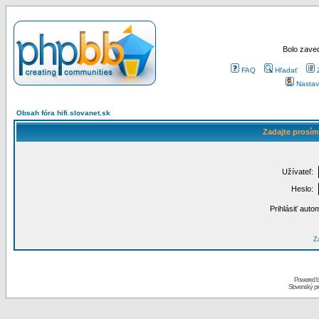
Bolo zaved
FAQ
Hľadať
Nastav
Obsah fóra hifi.slovanet.sk
Zadajte prosím
Užívateľ:
Heslo:
Prihlásiť auto
Za
Powered 
Slovenský p