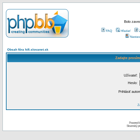
Bolo zaved
FAQ
Hľadať
Nastav
Obsah fóra hifi.slovanet.sk
Zadajte prosím
Užívateľ:
Heslo:
Prihlásiť auto
Za
Powered 
Slovenský p