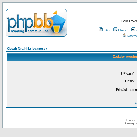
Bolo zaved
FAQ
Hľadať
Nastav
Obsah fóra hifi.slovanet.sk
Zadajte prosím
Užívateľ:
Heslo:
Prihlásiť auto
Za
Powered 
Slovenský p