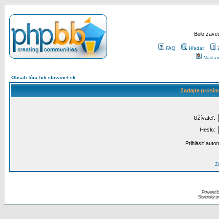
Bolo zaved
FAQ
Hľadať
Nastav
Obsah fóra hifi.slovanet.sk
Zadajte prosím
Užívateľ:
Heslo:
Prihlásiť auto
Za
Powered 
Slovenský p