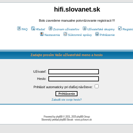
hifi.slovanet.sk
Bolo zavedene manualne potvrdzovanie registracii !!!
FAQ
Hľadať
Zoznam užívateľov
Užívateľské skupiny
Registr
Nastavenia
Súkromné správy
Prihlásenie
Zadajte prosím Vaše užívateľské meno a heslo
Užívateľ:
Heslo:
Prihlásiť automaticky pri ďalšej návšteve:
Zabudli ste svoje heslo?
Powered by
phpBB
© 2001, 2005 phpBB Group
Slovenský preklad
phpBB Slovak
-
www.pcforum.sk