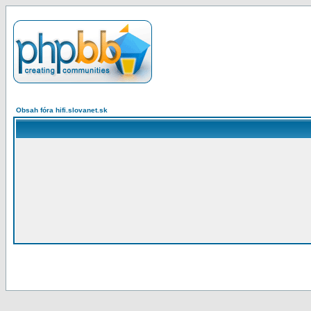
Obsah fóra hifi.slovanet.sk