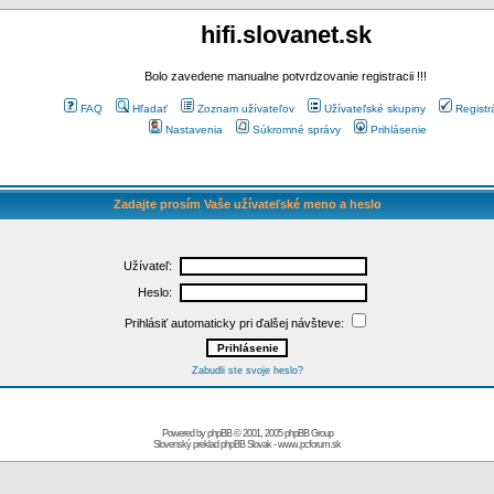
hifi.slovanet.sk
Bolo zavedene manualne potvrdzovanie registracii !!!
FAQ
Hľadať
Zoznam užívateľov
Užívateľské skupiny
Registr
Nastavenia
Súkromné správy
Prihlásenie
Zadajte prosím Vaše užívateľské meno a heslo
Užívateľ:
Heslo:
Prihlásiť automaticky pri ďalšej návšteve:
Zabudli ste svoje heslo?
Powered by
phpBB
© 2001, 2005 phpBB Group
Slovenský preklad
phpBB Slovak
-
www.pcforum.sk