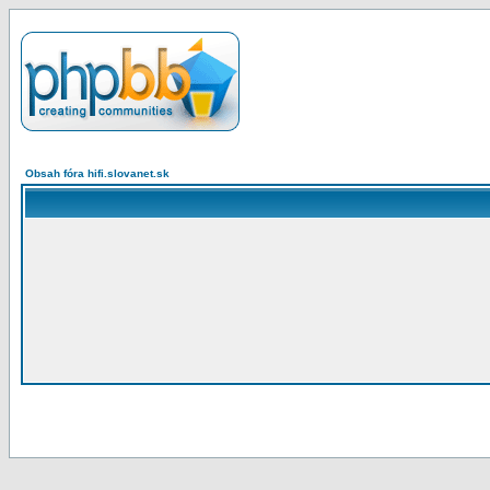
Obsah fóra hifi.slovanet.sk