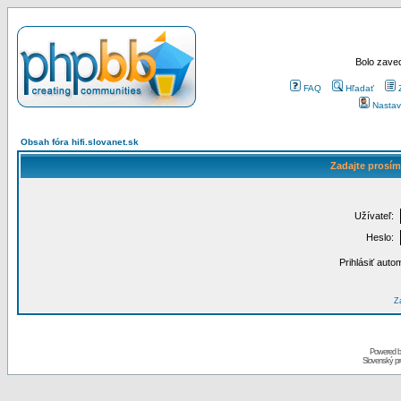
Bolo zaved
FAQ
Hľadať
Nastav
Obsah fóra hifi.slovanet.sk
Zadajte prosím
Užívateľ:
Heslo:
Prihlásiť auto
Za
Powered 
Slovenský p