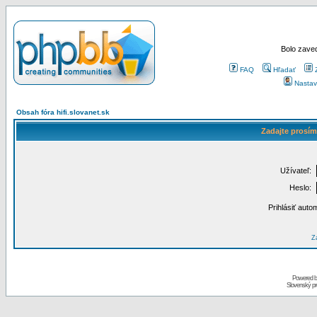
Bolo zaved
FAQ
Hľadať
Nastav
Obsah fóra hifi.slovanet.sk
Zadajte prosím
Užívateľ:
Heslo:
Prihlásiť auto
Za
Powered 
Slovenský p