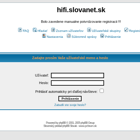
hifi.slovanet.sk
Bolo zavedene manualne potvrdzovanie registracii !!!
FAQ
Hľadať
Zoznam užívateľov
Užívateľské skupiny
Registr
Nastavenia
Súkromné správy
Prihlásenie
Zadajte prosím Vaše užívateľské meno a heslo
Užívateľ:
Heslo:
Prihlásiť automaticky pri ďalšej návšteve:
Zabudli ste svoje heslo?
Powered by
phpBB
© 2001, 2005 phpBB Group
Slovenský preklad
phpBB Slovak
-
www.pcforum.sk