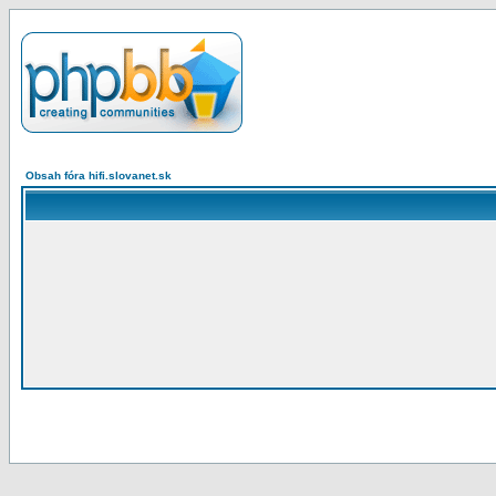
Obsah fóra hifi.slovanet.sk