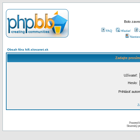
Bolo zaved
FAQ
Hľadať
Nastav
Obsah fóra hifi.slovanet.sk
Zadajte prosím
Užívateľ:
Heslo:
Prihlásiť auto
Za
Powered 
Slovenský p