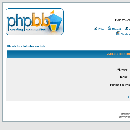
Bolo zaved
FAQ
Hľadať
Nastav
Obsah fóra hifi.slovanet.sk
Zadajte prosím
Užívateľ:
Heslo:
Prihlásiť auto
Za
Powered 
Slovenský p