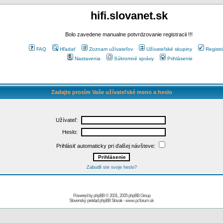
hifi.slovanet.sk
Bolo zavedene manualne potvrdzovanie registracii !!!
FAQ
Hľadať
Zoznam užívateľov
Užívateľské skupiny
Registr
Nastavenia
Súkromné správy
Prihlásenie
Zadajte prosím Vaše užívateľské meno a heslo
Užívateľ:
Heslo:
Prihlásiť automaticky pri ďalšej návšteve:
Zabudli ste svoje heslo?
Powered by
phpBB
© 2001, 2005 phpBB Group
Slovenský preklad
phpBB Slovak
-
www.pcforum.sk