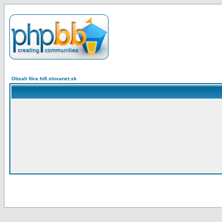
Obsah fóra hifi.slovanet.sk