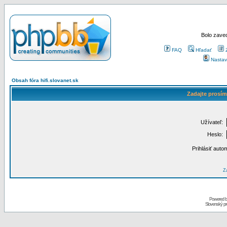
Bolo zaved
FAQ
Hľadať
Nastav
Obsah fóra hifi.slovanet.sk
Zadajte prosím
Užívateľ:
Heslo:
Prihlásiť auto
Za
Powered 
Slovenský p