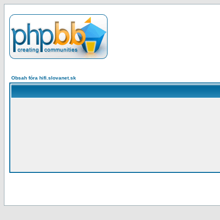
Obsah fóra hifi.slovanet.sk