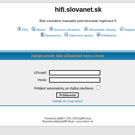
hifi.slovanet.sk
Bolo zavedene manualne potvrdzovanie registracii !!!
FAQ
Hľadať
Zoznam užívateľov
Užívateľské skupiny
Registr
Nastavenia
Súkromné správy
Prihlásenie
Zadajte prosím Vaše užívateľské meno a heslo
Užívateľ:
Heslo:
Prihlásiť automaticky pri ďalšej návšteve:
Zabudli ste svoje heslo?
Powered by
phpBB
© 2001, 2005 phpBB Group
Slovenský preklad
phpBB Slovak
-
www.pcforum.sk