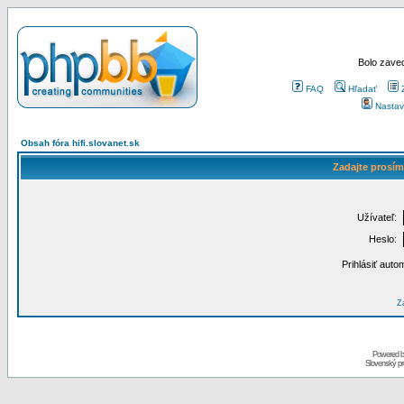
Bolo zaved
FAQ
Hľadať
Nastav
Obsah fóra hifi.slovanet.sk
Zadajte prosím
Užívateľ:
Heslo:
Prihlásiť auto
Za
Powered 
Slovenský p