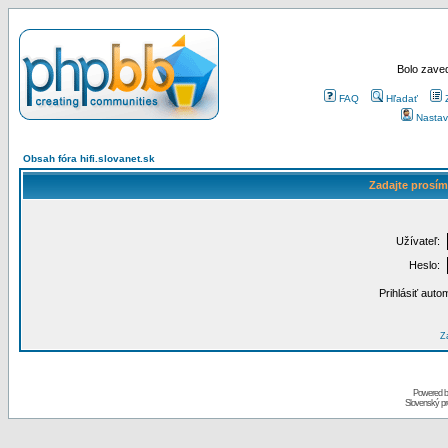
Bolo zaved
FAQ
Hľadať
Nastav
Obsah fóra hifi.slovanet.sk
Zadajte prosím
Užívateľ:
Heslo:
Prihlásiť auto
Za
Powered 
Slovenský p