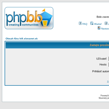
Bolo zaved
FAQ
Hľadať
Nastav
Obsah fóra hifi.slovanet.sk
Zadajte prosím
Užívateľ:
Heslo:
Prihlásiť auto
Za
Powered 
Slovenský p