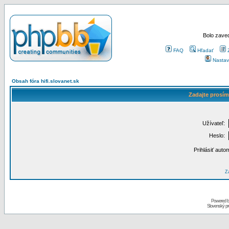
Bolo zaved
FAQ
Hľadať
Nastav
Obsah fóra hifi.slovanet.sk
Zadajte prosím
Užívateľ:
Heslo:
Prihlásiť auto
Za
Powered 
Slovenský p