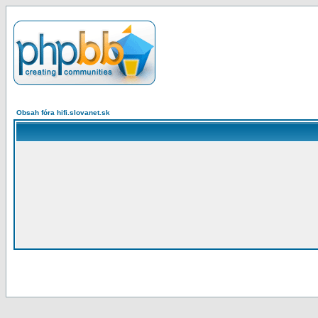
Obsah fóra hifi.slovanet.sk