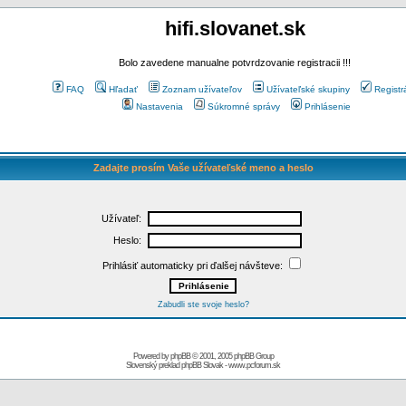
hifi.slovanet.sk
Bolo zavedene manualne potvrdzovanie registracii !!!
FAQ
Hľadať
Zoznam užívateľov
Užívateľské skupiny
Registr
Nastavenia
Súkromné správy
Prihlásenie
Zadajte prosím Vaše užívateľské meno a heslo
Užívateľ:
Heslo:
Prihlásiť automaticky pri ďalšej návšteve:
Zabudli ste svoje heslo?
Powered by
phpBB
© 2001, 2005 phpBB Group
Slovenský preklad
phpBB Slovak
-
www.pcforum.sk