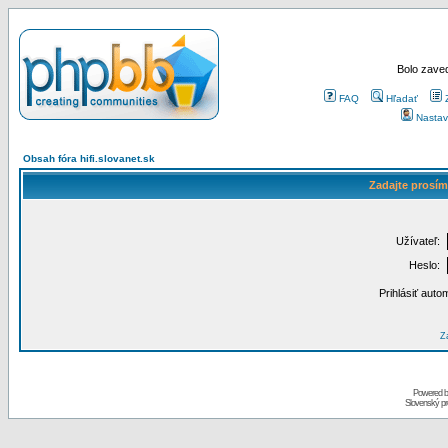
Bolo zaved
FAQ
Hľadať
Nastav
Obsah fóra hifi.slovanet.sk
Zadajte prosím
Užívateľ:
Heslo:
Prihlásiť auto
Za
Powered 
Slovenský p