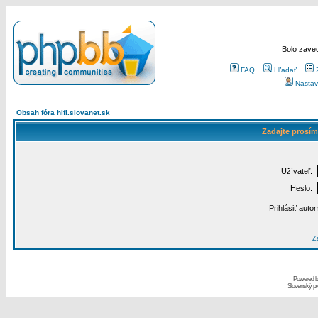
Bolo zaved
FAQ
Hľadať
Nastav
Obsah fóra hifi.slovanet.sk
Zadajte prosím
Užívateľ:
Heslo:
Prihlásiť auto
Za
Powered 
Slovenský p