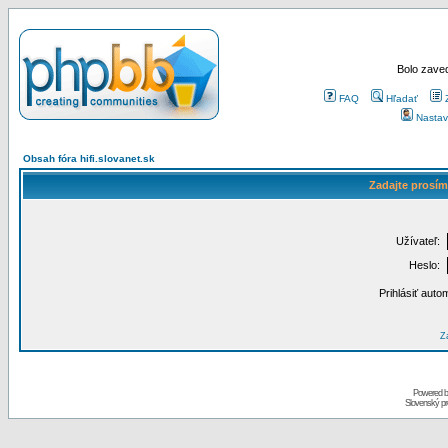
Bolo zaved
FAQ
Hľadať
Nastav
Obsah fóra hifi.slovanet.sk
Zadajte prosím
Užívateľ:
Heslo:
Prihlásiť auto
Za
Powered 
Slovenský p