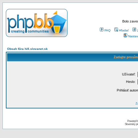
Bolo zaved
FAQ
Hľadať
Nastav
Obsah fóra hifi.slovanet.sk
Zadajte prosím
Užívateľ:
Heslo:
Prihlásiť auto
Za
Powered 
Slovenský p