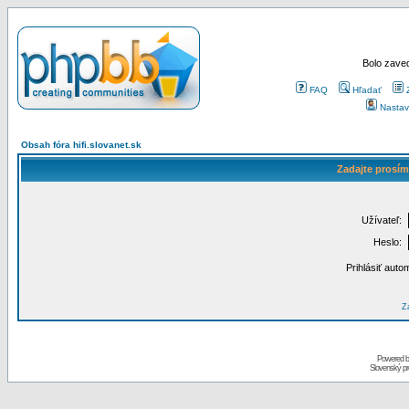
Bolo zaved
FAQ
Hľadať
Nastav
Obsah fóra hifi.slovanet.sk
Zadajte prosím
Užívateľ:
Heslo:
Prihlásiť auto
Za
Powered 
Slovenský p