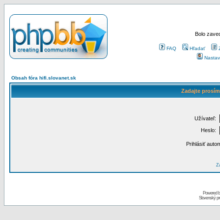
Bolo zaved
FAQ
Hľadať
Nastav
Obsah fóra hifi.slovanet.sk
Zadajte prosím
Užívateľ:
Heslo:
Prihlásiť auto
Za
Powered 
Slovenský p