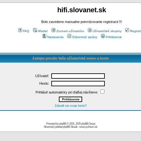
hifi.slovanet.sk
Bolo zavedene manualne potvrdzovanie registracii !!!
FAQ
Hľadať
Zoznam užívateľov
Užívateľské skupiny
Registr
Nastavenia
Súkromné správy
Prihlásenie
Zadajte prosím Vaše užívateľské meno a heslo
Užívateľ:
Heslo:
Prihlásiť automaticky pri ďalšej návšteve:
Zabudli ste svoje heslo?
Powered by
phpBB
© 2001, 2005 phpBB Group
Slovenský preklad
phpBB Slovak
-
www.pcforum.sk