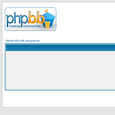
Obsah fóra hifi.slovanet.sk