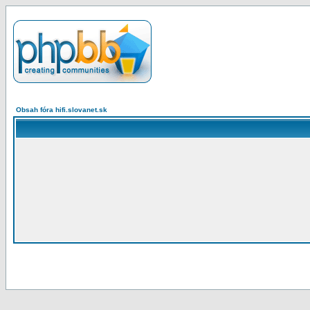
Obsah fóra hifi.slovanet.sk