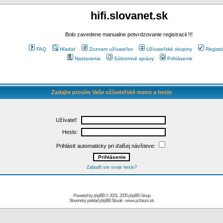
hifi.slovanet.sk
Bolo zavedene manualne potvrdzovanie registracii !!!
FAQ
Hľadať
Zoznam užívateľov
Užívateľské skupiny
Registr
Nastavenia
Súkromné správy
Prihlásenie
Zadajte prosím Vaše užívateľské meno a heslo
Užívateľ:
Heslo:
Prihlásiť automaticky pri ďalšej návšteve:
Zabudli ste svoje heslo?
Powered by
phpBB
© 2001, 2005 phpBB Group
Slovenský preklad
phpBB Slovak
-
www.pcforum.sk